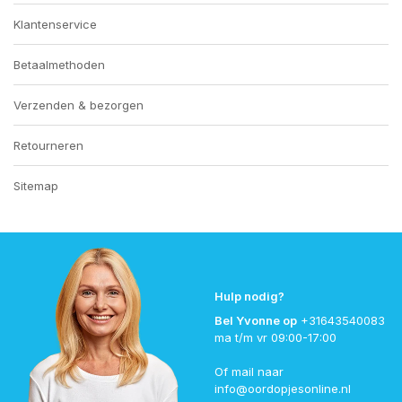
Klantenservice
Betaalmethoden
Verzenden & bezorgen
Retourneren
Sitemap
Hulp nodig?
Bel Yvonne op
+31643540083
ma t/m vr 09:00-17:00
Of mail naar
info@oordopjesonline.nl