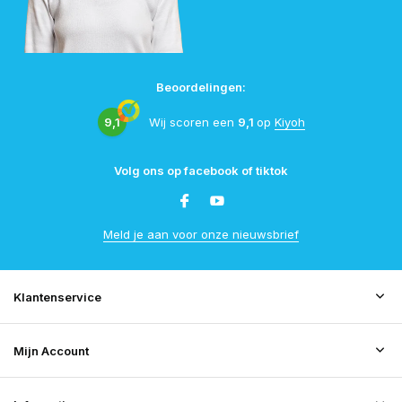
Beoordelingen:
9,1
Wij scoren een
9,1
op
Kiyoh
Volg ons op facebook of tiktok
Meld je aan voor onze nieuwsbrief
Klantenservice
Mijn Account