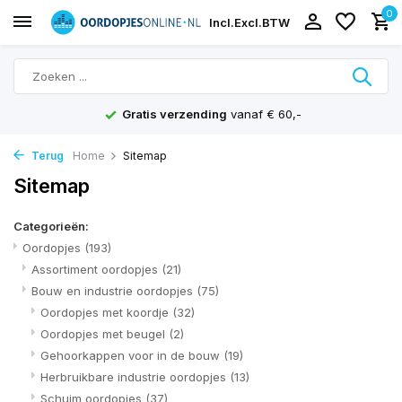
0
Incl.
Excl.
BTW
Gratis verzending
vanaf € 60,-
Terug
Home
Sitemap
Sitemap
Categorieën:
Oordopjes
(193)
Assortiment oordopjes
(21)
Bouw en industrie oordopjes
(75)
Oordopjes met koordje
(32)
Oordopjes met beugel
(2)
Gehoorkappen voor in de bouw
(19)
Herbruikbare industrie oordopjes
(13)
Schuim oordopjes
(37)