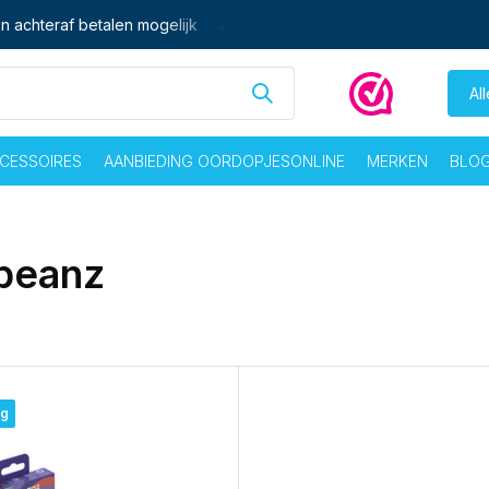
n achteraf betalen mogelijk
Ma - vrij voor 16:00 besteld,
zelf
Al
CESSOIRES
AANBIEDING OORDOPJESONLINE
MERKEN
BLO
beanz
ng