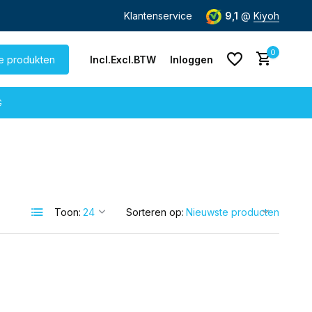
de dag
verzonden
Gratis verzending
Klantenservice
vanaf € 60,-
9,1
@
Kiyoh
0
le produkten
Incl.
Excl.
BTW
Inloggen
G
Account aanmaken
Account aanmaken
Toon:
Sorteren op: