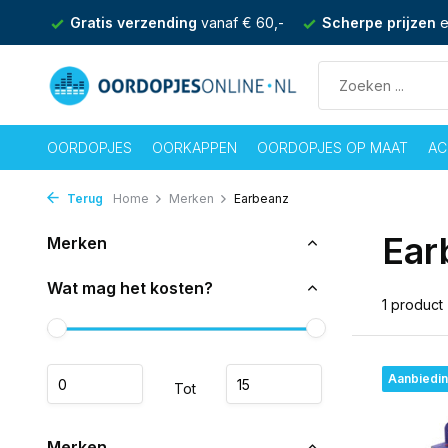
nden
Gratis verzending
vanaf € 60,-
Scherpe prijzen
e
OORDOPJES
OORKAPPEN
OORDOPJES OP MAAT
AC
Terug
Home
Merken
Earbeanz
Ear
Merken
Wat mag het kosten?
1 product
Aanbiedi
Tot
Merken