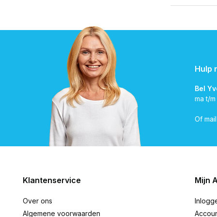
Hulp 
Bel Y
ma t/m
Of mai
Klantenservice
Mijn 
Over ons
Inlogg
Algemene voorwaarden
Accou