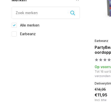
Alle merken
Earbeanz
Earbeanz
PartyBe
oordopp
Op voorr
Tot 16 uur
verzonden
Deliveryti
€14,95
€11,95
Incl. btw