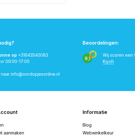
nodig?
Beoordelingen:
vonne op
+31643540083
Wij scoren een
9,1
 vr 09:00-17:00
Kiyoh
l naar
info@oordopjesonline.nl
Account
Informatie
en
Blog
nt aanmaken
Webwinkelkeur