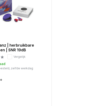
anz | herbruikbare
en | SNR 19dB
Vergelijk
aad
 besteld, zelfde werkdag
me