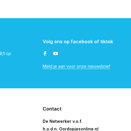
Volg ons op facebook of tiktok
9,1
op
Meld je aan voor onze nieuwsbrief
Contact
De Netwerker v.o.f.
h.o.d.n. Oordopjesonline.nl