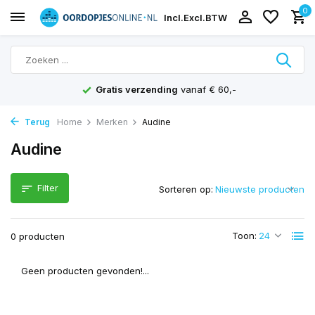
0
Incl.
Excl.
BTW
Gratis verzending
vanaf € 60,-
Terug
Home
Merken
Audine
Audine
Filter
Sorteren op:
Toon:
0 producten
Geen producten gevonden!...