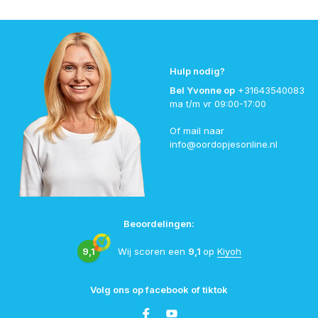
Hulp nodig?
Bel Yvonne op
+31643540083
ma t/m vr 09:00-17:00
Of mail naar
info@oordopjesonline.nl
Beoordelingen:
9,1
Wij scoren een
9,1
op
Kiyoh
Volg ons op facebook of tiktok