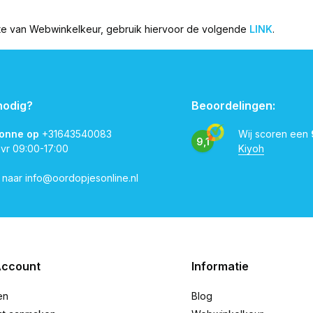
ite van Webwinkelkeur, gebruik hiervoor de volgende
LINK
.
nodig?
Beoordelingen:
vonne op
+31643540083
Wij scoren een
9,1
 vr 09:00-17:00
Kiyoh
l naar
info@oordopjesonline.nl
Account
Informatie
en
Blog