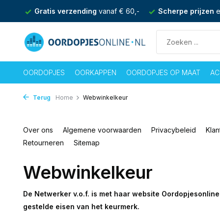
nden
Gratis verzending
vanaf € 60,-
Scherpe prijzen
e
OORDOPJES
OORKAPPEN
OORDOPJES OP MAAT
AC
Terug
Home
Webwinkelkeur
Over ons
Algemene voorwaarden
Privacybeleid
Klan
Retourneren
Sitemap
Webwinkelkeur
De Netwerker v.o.f. is met haar website Oordopjesonline
gestelde eisen van het keurmerk.