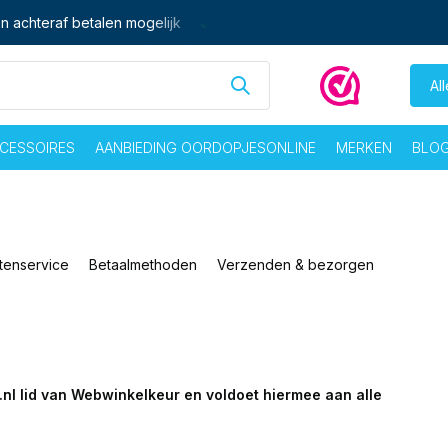
n achteraf betalen mogelijk
Ma - vrij voor 16:00 besteld,
zelf
Al
CESSOIRES
AANBIEDING OORDOPJESONLINE
MERKEN
BLO
tenservice
Betaalmethoden
Verzenden & bezorgen
.nl lid van Webwinkelkeur en voldoet hiermee aan alle