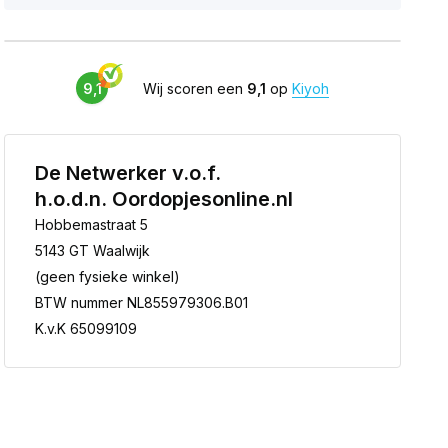
9,1
Wij scoren een
9,1
op
Kiyoh
De Netwerker v.o.f.
h.o.d.n. Oordopjesonline.nl
Hobbemastraat 5
5143 GT Waalwijk
(geen fysieke winkel)
BTW nummer NL855979306.B01
K.v.K 65099109