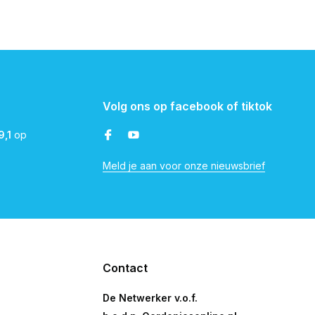
Volg ons op facebook of tiktok
9,1
op
Meld je aan voor onze nieuwsbrief
Contact
De Netwerker v.o.f.