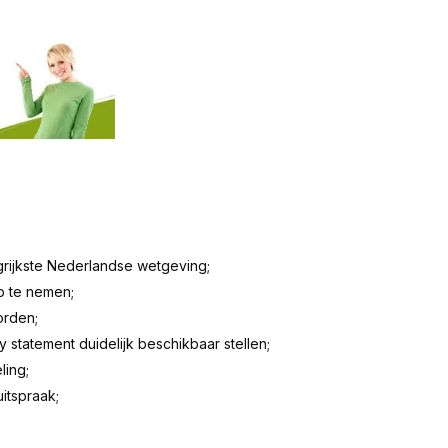
grijkste Nederlandse wetgeving;
p te nemen;
orden;
tatement duidelijk beschikbaar stellen;
ling;
itspraak;