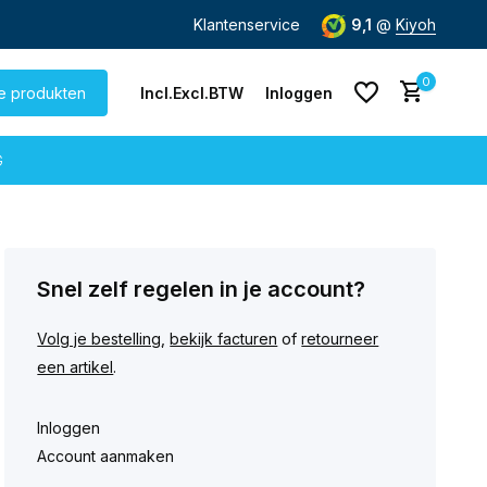
de dag
verzonden
Gratis verzending
Klantenservice
vanaf € 60,-
9,1
@
Kiyoh
0
le produkten
Incl.
Excl.
BTW
Inloggen
G
Snel zelf regelen in je account?
Account aanmaken
Account aanmaken
Volg je bestelling
,
bekijk facturen
of
retourneer
een artikel
.
Inloggen
Account aanmaken