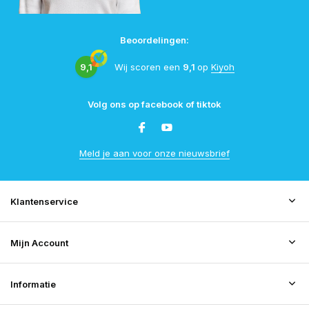
Beoordelingen:
9,1
Wij scoren een
9,1
op
Kiyoh
Volg ons op facebook of tiktok
Meld je aan voor onze nieuwsbrief
Klantenservice
Mijn Account
Informatie