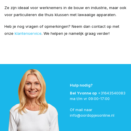
Ze zijn ideaal voor werknemers in de bouw en industrie, maar ook
voor particulieren die thuis klussen met lawaaiige apparaten.
Heb je nog vragen of opmerkingen? Neem dan contact op met
onze
klantenservice
. We helpen je namelijk graag verder!
Hulp nodig?
Bel Yvonne op
+31643540083
ma t/m vr 09:00-17:00
Of mail naar
info@oordopjesonline.nl