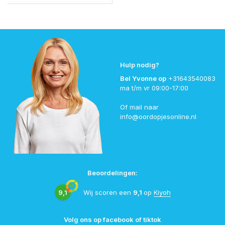
Hulp nodig?
Bel Yvonne op
+31643540083
ma t/m vr 09:00-17:00
Of mail naar
info@oordopjesonline.nl
Beoordelingen:
9,1
Wij scoren een
9,1
op
Kiyoh
Volg ons op facebook of tiktok