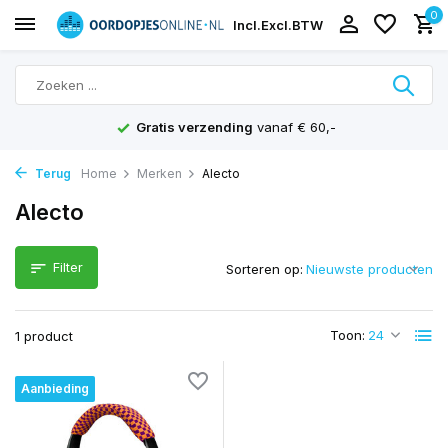
0
Incl.
Excl.
BTW
Gratis verzending
vanaf € 60,-
Terug
Home
Merken
Alecto
Alecto
Filter
Sorteren op:
Toon:
1 product
Aanbieding