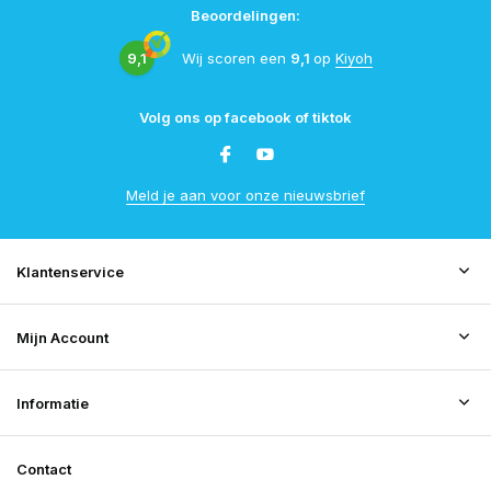
Beoordelingen:
9,1
Wij scoren een
9,1
op
Kiyoh
Volg ons op facebook of tiktok
Meld je aan voor onze nieuwsbrief
Klantenservice
Mijn Account
Informatie
Contact