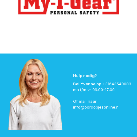
Hulp nodig?
Bel Yvonne op
+31643540083
ma t/m vr 09:00-17:00
Of mail naar
info@oordopjesonline.nl