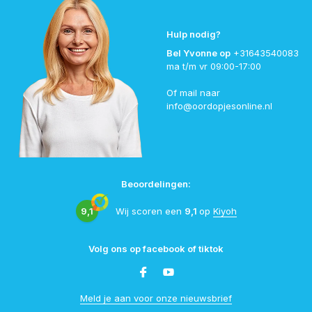
Hulp nodig?
Bel Yvonne op
+31643540083
ma t/m vr 09:00-17:00
Of mail naar
info@oordopjesonline.nl
Beoordelingen:
9,1
Wij scoren een
9,1
op
Kiyoh
Volg ons op facebook of tiktok
Meld je aan voor onze nieuwsbrief