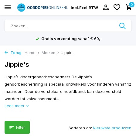
0
Incl.
Excl.
BTW
Gratis verzending
vanaf € 60,-
Terug
Home
Merken
Jippie's
Jippie's
Jippie’s kindergehoorbeschermers De Jippie’s
gehoorbescherming is speciaal ontwikkeld voor kinderen vanaf 12
maanden. Door de verstelbare hoofdband, kan deze versteld
worden tot volwassenmaat...
Lees meer
Filter
Sorteren op: