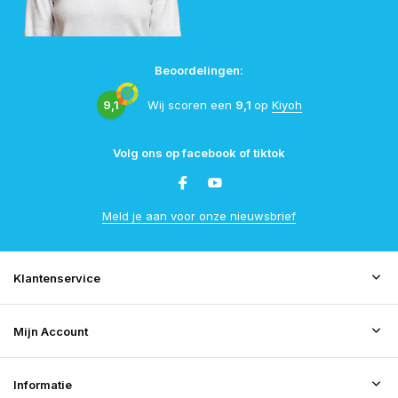
Beoordelingen:
9,1
Wij scoren een
9,1
op
Kiyoh
Volg ons op facebook of tiktok
Meld je aan voor onze nieuwsbrief
Klantenservice
Mijn Account
Informatie