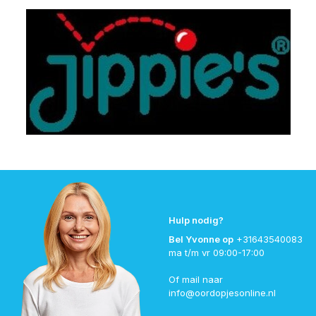
Hulp nodig?
Bel Yvonne op
+31643540083
ma t/m vr 09:00-17:00
Of mail naar
info@oordopjesonline.nl