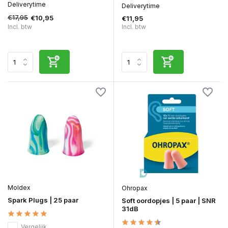
Deliverytime
Deliverytime
€17,95
€10,95
€11,95
Incl. btw
Incl. btw
Moldex
Ohropax
Spark Plugs | 25 paar
Soft oordopjes | 5 paar | SNR
31dB
Vergelijk