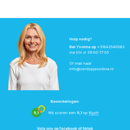
Hulp nodig?
Bel Yvonne op
+31643540083
ma t/m vr 09:00-17:00
Of mail naar
info@oordopjesonline.nl
Beoordelingen:
9,1
Wij scoren een
9,1
op
Kiyoh
Volg ons op facebook of tiktok