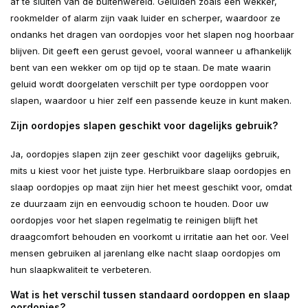
af te sluiten van de buitenwereld. Geluiden zoals een wekker,
rookmelder of alarm zijn vaak luider en scherper, waardoor ze
ondanks het dragen van oordopjes voor het slapen nog hoorbaar
blijven. Dit geeft een gerust gevoel, vooral wanneer u afhankelijk
bent van een wekker om op tijd op te staan. De mate waarin
geluid wordt doorgelaten verschilt per type oordoppen voor
slapen, waardoor u hier zelf een passende keuze in kunt maken.
Zijn oordopjes slapen geschikt voor dagelijks gebruik?
Ja, oordopjes slapen zijn zeer geschikt voor dagelijks gebruik,
mits u kiest voor het juiste type. Herbruikbare slaap oordopjes en
slaap oordopjes op maat zijn hier het meest geschikt voor, omdat
ze duurzaam zijn en eenvoudig schoon te houden. Door uw
oordopjes voor het slapen regelmatig te reinigen blijft het
draagcomfort behouden en voorkomt u irritatie aan het oor. Veel
mensen gebruiken al jarenlang elke nacht slaap oordopjes om
hun slaapkwaliteit te verbeteren.
Wat is het verschil tussen standaard oordoppen en slaap
oordopjes?