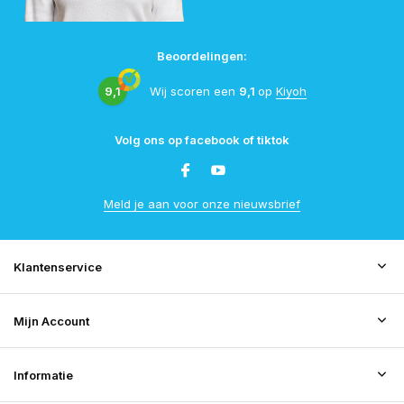
Beoordelingen:
9,1
Wij scoren een
9,1
op
Kiyoh
Volg ons op facebook of tiktok
Meld je aan voor onze nieuwsbrief
Klantenservice
Mijn Account
Informatie