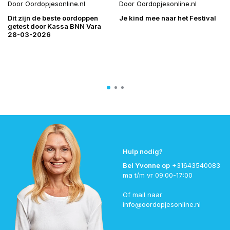
Door
Oordopjesonline.nl
Door
Oordopjesonline.nl
Dit zijn de beste oordoppen
Je kind mee naar het Festival
getest door Kassa BNN Vara
28-03-2026
Hulp nodig?
Bel Yvonne op
+31643540083
ma t/m vr 09:00-17:00
Of mail naar
info@oordopjesonline.nl