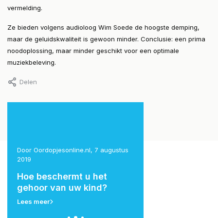
vermelding.
Ze bieden volgens audioloog Wim Soede de hoogste demping,
maar de geluidskwaliteit is gewoon minder. Conclusie: een prima
noodoplossing, maar minder geschikt voor een optimale
muziekbeleving.
Delen
 2023
Door Oordopjesonline.nl, 7 augustus
Door Oordopjesonline.nl, 7
2019
2019
Hoe beschermt u het
Geluidsdichte oor
gehoor van uw kind?
bestaan ze?
Lees meer
Lees meer