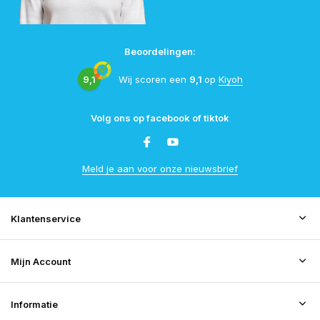
Beoordelingen:
9,1
Wij scoren een
9,1
op
Kiyoh
Volg ons op facebook of tiktok
Meld je aan voor onze nieuwsbrief
Klantenservice
Mijn Account
Informatie