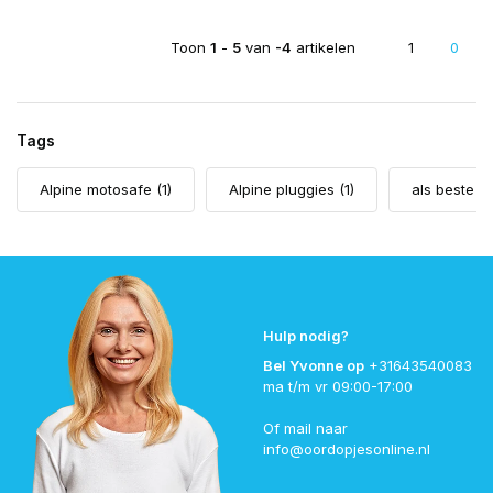
Toon
1
-
5
van
-4
artikelen
1
0
Tags
Alpine motosafe
(1)
Alpine pluggies
(1)
als beste g
Hulp nodig?
Bel Yvonne op
+31643540083
ma t/m vr 09:00-17:00
Of mail naar
info@oordopjesonline.nl