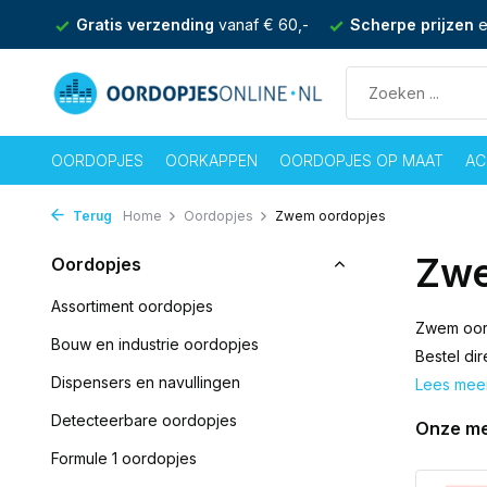
 60,-
Scherpe prijzen
en achteraf betalen mogelijk
Ma -
OORDOPJES
OORKAPPEN
OORDOPJES OP MAAT
AC
Terug
Home
Oordopjes
Zwem oordopjes
Zwe
Oordopjes
Assortiment oordopjes
Zwem oord
Bouw en industrie oordopjes
Bestel di
Dispensers en navullingen
Lees mee
Detecteerbare oordopjes
Onze m
Formule 1 oordopjes