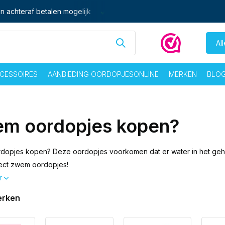
 vrij voor 16:00 besteld,
zelfde dag
verzonden
Gratis verze
Al
CESSOIRES
AANBIEDING OORDOPJESONLINE
MERKEN
BLO
m oordopjes kopen?
opjes kopen? Deze oordopjes voorkomen dat er water in het gehoor
rect zwem oordopjes!
r
erken