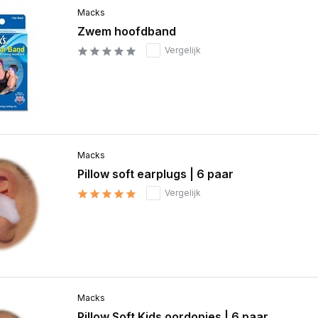
Macks
Zwem hoofdband
Vergelijk
Macks
Pillow soft earplugs | 6 paar
Vergelijk
Macks
Pillow Soft Kids oordopjes | 6 paar