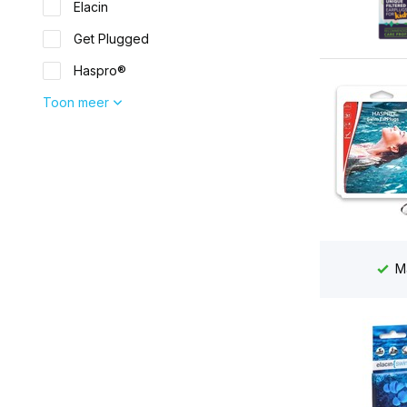
Elacin
Get Plugged
Haspro®
Toon meer
Scherpe prijzen
en achteraf betalen mogelijk
Ma