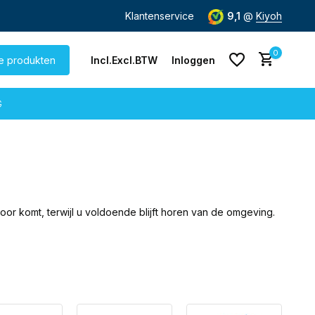
nding
vanaf € 60,-
Klantenservice
9,1
@
Kiyoh
0
le produkten
Incl.
Excl.
BTW
Inloggen
G
Account aanmaken
Account aanmaken
 komt, terwijl u voldoende blijft horen van de omgeving.