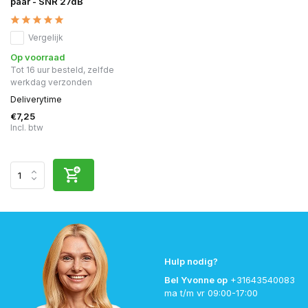
paar - SNR 27dB
Vergelijk
Op voorraad
Tot 16 uur besteld, zelfde
werkdag verzonden
Deliverytime
€7,25
Incl. btw
Hulp nodig?
Bel Yvonne op
+31643540083
ma t/m vr 09:00-17:00