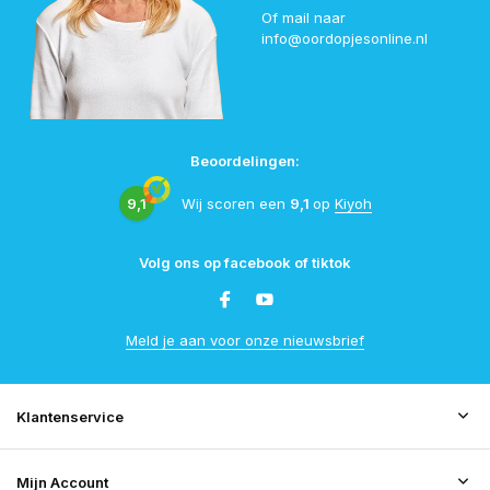
Of mail naar
info@oordopjesonline.nl
Beoordelingen:
9,1
Wij scoren een
9,1
op
Kiyoh
Volg ons op facebook of tiktok
Meld je aan voor onze nieuwsbrief
Klantenservice
Mijn Account