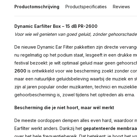
Productomschrijving
Productspecificaties
Reviews
Dynamic Earfilter Box – 15 dB PR-2600
Voor wie wil genieten van goed geluid, zónder gehoorschade
De nieuwe Dynamic Ear Filter pakketten zijn directe verv
nu regelmatig op het podium staat, lesgeeft in een drukke 
festival bezoekt: je wilt optimaal geluid maar geen gehoors
2600
is ontwikkeld voor wie bescherming zoekt zonder con
maar een natuurlijke geluidsbeleving waarbij de muziek en 
zijn al jaren populair onder muzikanten, technici en muziekl
gehoorbescherming is, zowel tijdens het optreden als erna.
Bescherming die je niet hoort, maar wél merkt
De meeste oordoppen dempen alles even hard, waardoor muz
Earfilter werkt anders. Dankzij het
gepatenteerde membraan
over het hele frequentiebereik. Dat betekent: je hoort het v