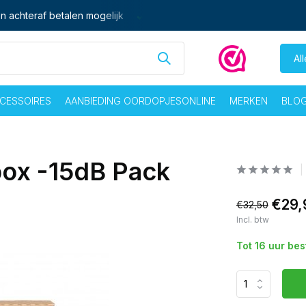
n achteraf betalen mogelijk
Ma - vrij voor 16:00 besteld,
zelf
Al
CESSOIRES
AANBIEDING OORDOPJESONLINE
MERKEN
BLO
box -15dB Pack
€29,
€32,50
Incl. btw
Tot 16 uur be