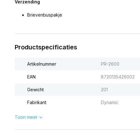
Verzending
Brievenbuspakje
Productspecificaties
Artikelnummer
PR-2600
EAN
8720135426002
Gewicht
201
Fabrikant
Dynamic
Toon meer