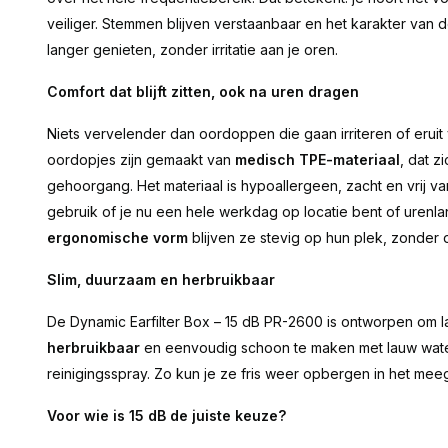
veiliger. Stemmen blijven verstaanbaar en het karakter van d
langer genieten, zonder irritatie aan je oren.
Comfort dat blijft zitten, ook na uren dragen
Niets vervelender dan oordoppen die gaan irriteren of erui
oordopjes zijn gemaakt van
medisch TPE-materiaal
, dat z
gehoorgang. Het materiaal is hypoallergeen, zacht en vrij va
gebruik of je nu een hele werkdag op locatie bent of urenla
ergonomische vorm
blijven ze stevig op hun plek, zonder 
Slim, duurzaam en herbruikbaar
De Dynamic Earfilter Box – 15 dB PR-2600 is ontworpen om 
herbruikbaar
en eenvoudig schoon te maken met lauw wate
reinigingsspray. Zo kun je ze fris weer opbergen in het me
Voor wie is 15 dB de juiste keuze?