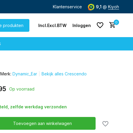
de dag
verzonden
Gratis verzending
Klantenservice
vanaf € 60,-
9,1
@
Kiyoh
0
le produkten
Incl.
Excl.
BTW
Inloggen
G
Merk:
Dynamic_Ear
Bekijk alles Crescendo
Account aanmaken
Account aanmaken
95
Op voorraad
steld, zelfde werkdag verzonden
Toevoegen aan winkelwagen