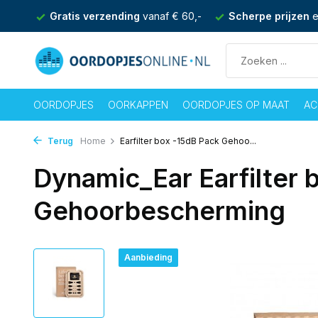
nden
Gratis verzending
vanaf € 60,-
Scherpe prijzen
e
OORDOPJES
OORKAPPEN
OORDOPJES OP MAAT
AC
Terug
Home
Earfilter box -15dB Pack Gehoo...
Dynamic_Ear Earfilter 
Gehoorbescherming
Aanbieding