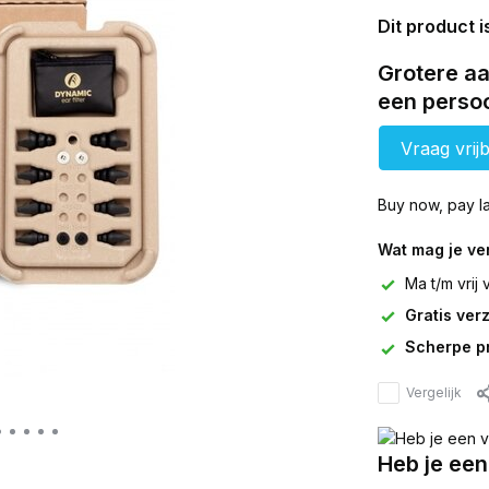
Dit product i
Grotere aa
een persoo
Vraag vrijb
Buy now, pay la
Wat mag je v
Ma t/m vrij
Gratis ver
Scherpe pr
Vergelijk
Heb je een