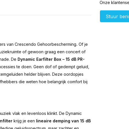
Onze klantenser
Stuur beri
angers van Crescendo Gehoorbescherming
.
Of je
muziekruimte of gewoon graag een concert of
chade. De
Dynamic Earfilter Box – 15 dB PR-
cessies te doen. Geen dof of gedempt geluid,
stemgeluiden helder blijven. Deze oordopjes
iefhebbers die weten hoe belangrijk comfort bij
iek vlak en levenloos klinkt. De Dynamic
filter
krijg je een
lineaire demping van 15 dB
olledige geluidsspectrum, maar zachter en