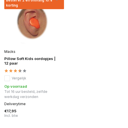
Bestel er 2 en ontvang 10%
korting
Macks
Pillow Soft Kids oordopjes |
12 paar
Vergelijk
Op voorraad
Tot 16 uur besteld, zelfde
werkdag verzonden
Deliverytime
€17,95
Incl. btw