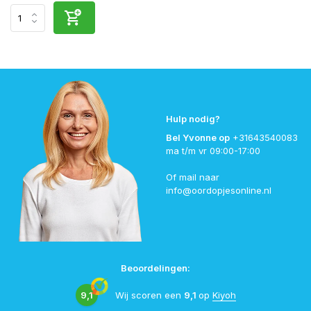
Hulp nodig?
Bel Yvonne op
+31643540083
ma t/m vr 09:00-17:00
Of mail naar
info@oordopjesonline.nl
Beoordelingen:
9,1
Wij scoren een
9,1
op
Kiyoh