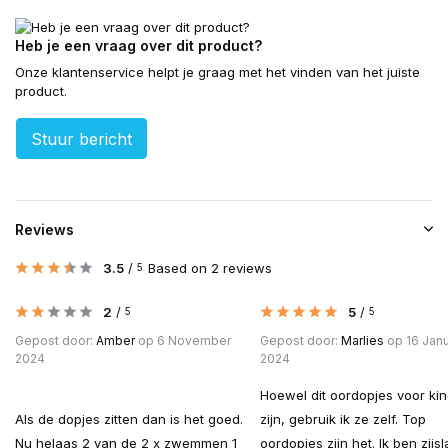
Heb je een vraag over dit product?
Onze klantenservice helpt je graag met het vinden van het juiste
product.
Stuur bericht
Reviews
3.5
/
Based on 2 reviews
5
2
/
5
/
5
5
Gepost door:
Amber
op 6 November
Gepost door:
Marlies
op 16 Janu
2024
2024
Hoewel dit oordopjes voor ki
Als de dopjes zitten dan is het goed.
zijn, gebruik ik ze zelf. Top
Nu helaas 2 van de 2 x zwemmen 1
oordopjes zijn het. Ik ben zijs