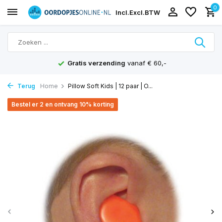
0
Incl.
Excl.
BTW
g
vanaf € 60,-
Scherpe prijzen
en achtera
Terug
Home
Pillow Soft Kids | 12 paar | O...
Bestel er 2 en ontvang 10% korting