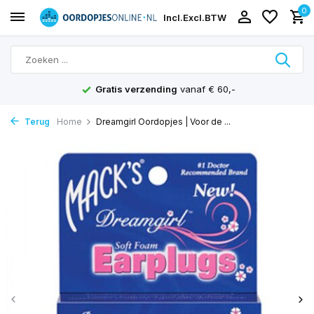
0
Incl.
Excl.
BTW
Gratis verzending
vanaf € 60,-
Terug
Home
Dreamgirl Oordopjes | Voor de ...