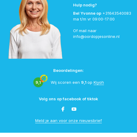
Hulp nodig?
Bel Yvonne op
+31643540083
ma t/m vr 09:00-17:00
Of mail naar
info@oordopjesonline.nl
Beoordelingen:
9,1
Wij scoren een
9,1
op
Kiyoh
Volg ons op facebook of tiktok
Meld je aan voor onze nieuwsbrief