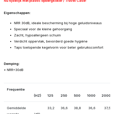
Nu tijdelijk met plastic opbergkoker / Travel Case!
Eigenschappen:
NRR 30dB, ideale bescherming bij hoge geluidsniveaus
Speciaal voor de kleine gehoorgang
Zacht, hypoallergeen schuim
Verdicht oppervlak, bevorderd goede hygiëne
Taps toelopende kegelvorm voor beter gebruikscomfort
Demping:
• NRR=30dB
Frequentie
(HZ)
125
250
500
1000
2000
Gemiddelde
33,2
36,6
38,8
36,6
37,5