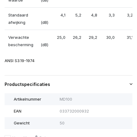
waarde
(dB)
Standaard
4,1
5,2
4,8
3,3
3,2
afwijking
(dB)
Verwachte
25,0
26,2
29,2
30,0
31,1
bescherming
(dB)
ANSI S3.19-1974
Productspecificaties
Artikelnummer
MD100
EAN
033732000932
Gewicht
50