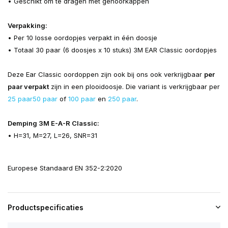
• Geschikt om te dragen met gehoorkappen
Verpakking:
• Per 10 losse oordopjes verpakt in één doosje
• Totaal 30 paar (6 doosjes x 10 stuks) 3M EAR Classic oordopjes
Deze Ear Classic oordoppen zijn ook bij ons ook verkrijgbaar
per
paar verpakt
zijn in een plooidoosje. Die variant is verkrijgbaar per
25 paar
50 paar
of
100 paar
en
250 paar
.
Demping 3M E-A-R Classic:
• H=31, M=27, L=26, SNR=31
Europese Standaard EN 352-2:2020
Productspecificaties