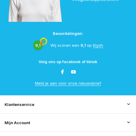
Beoordelingen:
9,1
Wij scoren een
9,1
op
Kiyoh
Volg ons op facebook of tiktok
Meld je aan voor onze nieuwsbrief
Klantenservice
Mijn Account