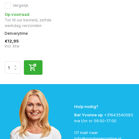
Vergelijk
Op voorraad
Tot 16 uur besteld, zelfde
werkdag verzonden
Deliverytime
€12,95
Incl. btw
Hulp nodig?
Bel Yvonne op
+31643540083
ma t/m vr 09:00-17:00
Of mail naar
info@oordopjesonline.nl