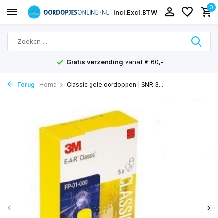
0
Incl.
Excl.
BTW
Gratis verzending
vanaf € 60,-
Terug
Home
Classic gele oordoppen | SNR 3...