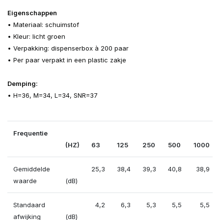
Eigenschappen
• Materiaal: schuimstof
• Kleur: licht groen
• Verpakking: dispenserbox à 200 paar
• Per paar verpakt in een plastic zakje
Demping:
• H=36, M=34, L=34, SNR=37
Frequentie
(HZ)
63
125
250
500
1000
Gemiddelde
25,3
38,4
39,3
40,8
38,9
waarde
(dB)
Standaard
4,2
6,3
5,3
5,5
5,5
afwijking
(dB)