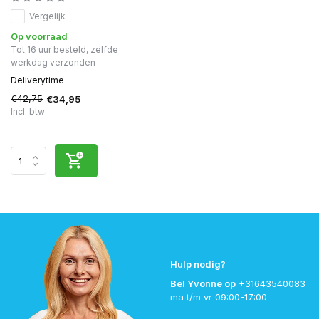
Vergelijk
Op voorraad
Tot 16 uur besteld, zelfde
werkdag verzonden
Deliverytime
€42,75
€34,95
Incl. btw
Hulp nodig?
Bel Yvonne op
+31643540083
ma t/m vr 09:00-17:00