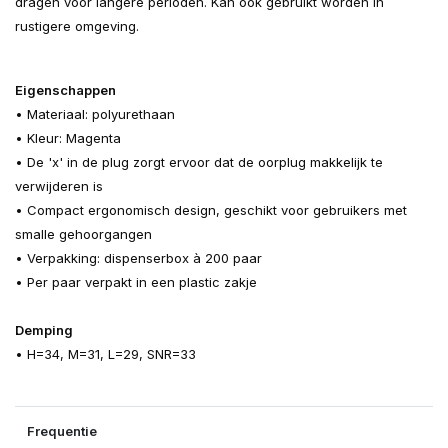
dragen voor langere perioden. Kan ook gebruikt worden in
rustigere omgeving.
Eigenschappen
• Materiaal: polyurethaan
• Kleur: Magenta
• De 'x' in de plug zorgt ervoor dat de oorplug makkelijk te
verwijderen is
• Compact ergonomisch design, geschikt voor gebruikers met
smalle gehoorgangen
• Verpakking: dispenserbox à 200 paar
• Per paar verpakt in een plastic zakje
Demping
• H=34, M=31, L=29, SNR=33
Frequentie