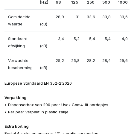
(HZ)
63
125
250
500
1000
Gemiddelde
28,9
31
33,6
33,8
33,6
waarde
(dB)
Standaard
3,4
5,2
5,4
5,4
4,0
afwijking
(dB)
Verwachte
25,2
25,8
28,2
28,4
29,6
bescherming
(dB)
Europese Standaard EN 352-2:2020
Verpakking
• Dispenserbox van 200 paar Uvex Com4-fit oordopjes
• Per paar verpakt in plastic zakje.
Extra korting
Bestel 4 stuks en bespaar 4% + gratis verzending