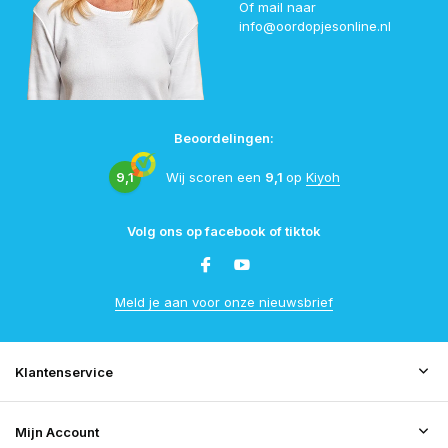
Of mail naar
info@oordopjesonline.nl
Beoordelingen:
9,1
Wij scoren een
9,1
op
Kiyoh
Volg ons op facebook of tiktok
Meld je aan voor onze nieuwsbrief
Klantenservice
Mijn Account