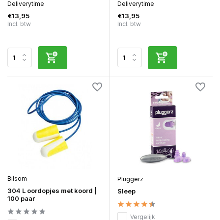
Deliverytime
Deliverytime
€13,95
€13,95
Incl. btw
Incl. btw
Bilsom
Pluggerz
304 L oordopjes met koord |
Sleep
100 paar
Vergelijk