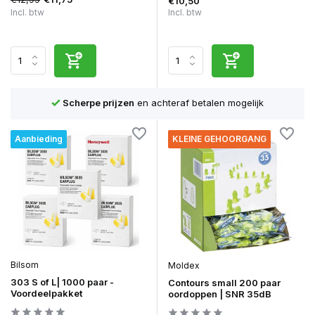
€10,50
Incl. btw
Incl. btw
Scherpe prijzen
en achteraf betalen mogelijk
Aanbieding
KLEINE GEHOORGANG
Bilsom
Moldex
303 S of L| 1000 paar -
Contours small 200 paar
Voordeelpakket
oordoppen | SNR 35dB