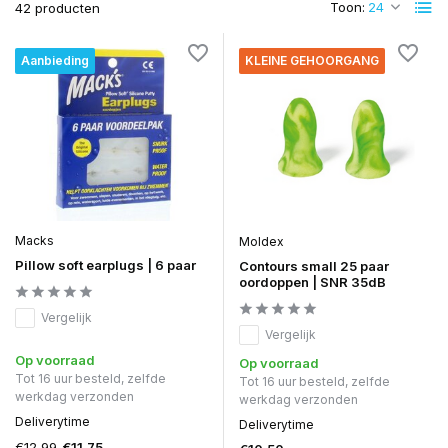
Toon:
42 producten
Aanbieding
KLEINE GEHOORGANG
Macks
Moldex
Pillow soft earplugs | 6 paar
Contours small 25 paar
oordoppen | SNR 35dB
Vergelijk
Vergelijk
Op voorraad
Op voorraad
Tot 16 uur besteld, zelfde
Tot 16 uur besteld, zelfde
werkdag verzonden
werkdag verzonden
Deliverytime
Deliverytime
€12,99
€11,75