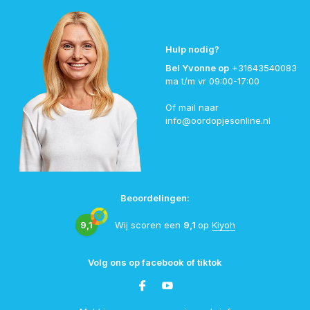
Hulp nodig?
Bel Yvonne op
+31643540083
ma t/m vr 09:00-17:00
Of mail naar
info@oordopjesonline.nl
Beoordelingen:
9,1
Wij scoren een
9,1
op
Kiyoh
Volg ons op facebook of tiktok