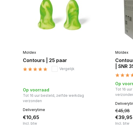
Moldex
Moldex
Contours | 25 paar
Contou
| SNR 
Vergelijk
Op voor
Tot 16 uu
Op voorraad
verzonde
Tot 16 uur besteld, zelfde werkdag
verzonden
Deliveryt
Deliverytime
€45,98
€10,65
€39,95
Incl. btw
Incl. btw