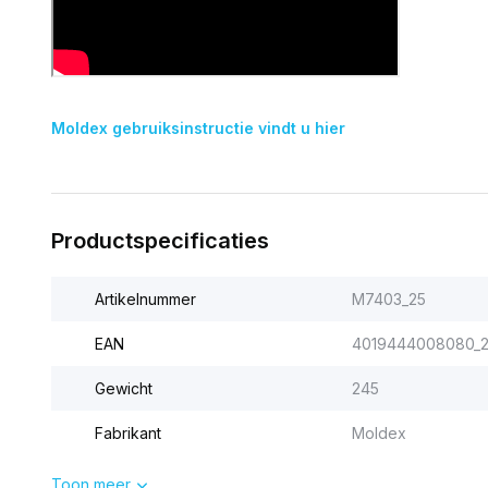
Moldex gebruiksinstructie vindt u hier
Productspecificaties
Artikelnummer
M7403_25
EAN
4019444008080_
Gewicht
245
Fabrikant
Moldex
Toon meer