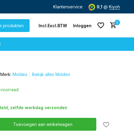
nding
vanaf € 60,-
Klantenservice
9,1
@
Kiyoh
0
le produkten
Incl.
Excl.
BTW
Inloggen
G
Merk:
Moldex
Bekijk alles Moldex
Account aanmaken
Account aanmaken
voorraad
steld, zelfde werkdag verzonden
Toevoegen aan winkelwagen