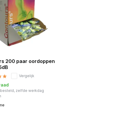
rs 200 paar oordoppen
35dB
Vergelijk
raad
r besteld, zelfde werkdag
n
ime