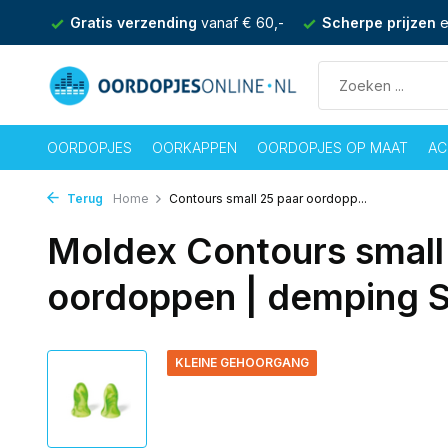
 60,-
Scherpe prijzen
en achteraf betalen mogelijk
Ma -
OORDOPJES
OORKAPPEN
OORDOPJES OP MAAT
AC
Terug
Home
Contours small 25 paar oordopp...
Moldex Contours small
oordoppen | demping 
KLEINE GEHOORGANG