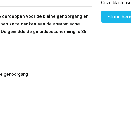
Onze klantenser
e oordoppen voor de kleine gehoorgang en
Stuur beri
bben ze te danken aan de anatomische
. De gemiddelde geluidsbescherming is 35
 de gehoorgang