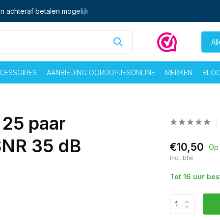
 vrij voor 16:00 besteld,
zelfde dag
verzonden
Gratis verze
Al
CESSOIRES
AANBIEDING OORDOPJESONLINE
MERKEN
BLO
 25 paar
SNR 35 dB
€10,50
Op 
Incl. btw
Tot 16 uur be