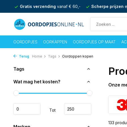
f € 60,-
Scherpe prijzen
en achteraf betalen mogelijk
Ma
OORDOPJES
OORKAPPEN
OORDOPJES OP MAAT
AC
Terug
Home
Tags
Oordoppen kopen
Pro
Tags
Wat mag het kosten?
Onze m
Tot
133 produ
Merken