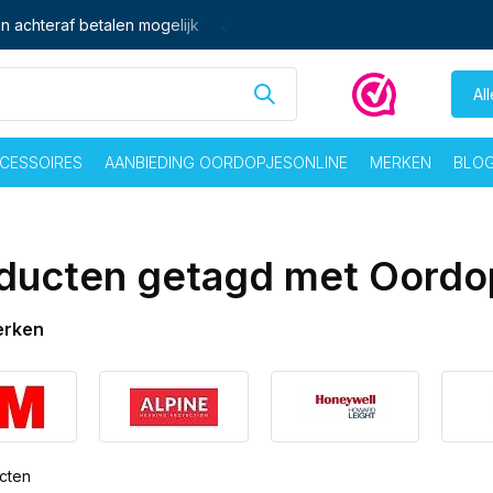
 - vrij voor 16:00 besteld,
zelfde dag
verzonden
Gratis ver
Al
CESSOIRES
AANBIEDING OORDOPJESONLINE
MERKEN
BLO
ducten getagd met Oordo
erken
cten