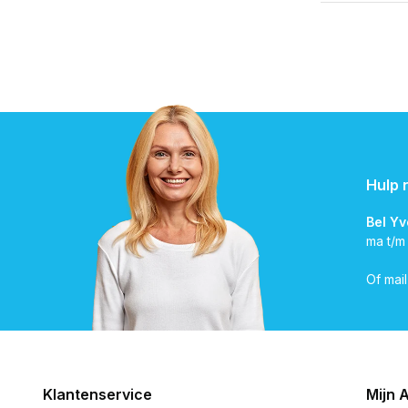
Hulp 
Bel Y
ma t/m
Of mai
Klantenservice
Mijn 