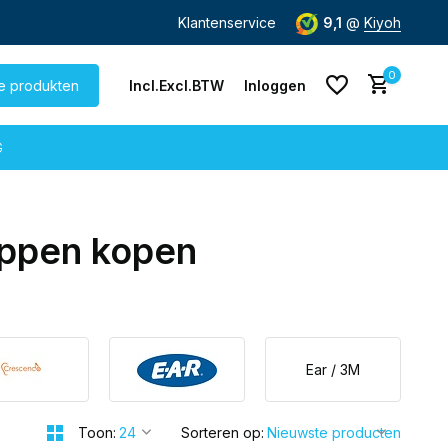
zending
vanaf € 60,-
Klantenservice
9,1
@
Kiyoh
0
le produkten
Incl.
Excl.
BTW
Inloggen
G
ppen kopen
Account aanmaken
Account aanmaken
Ear / 3M
Toon:
Sorteren op: