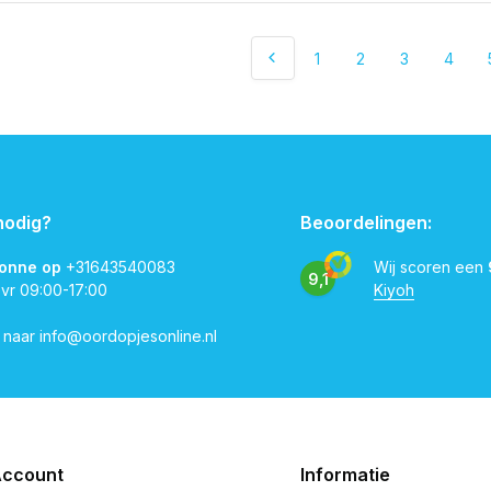
1
2
3
4
nodig?
Beoordelingen:
vonne op
+31643540083
Wij scoren een
9,1
 vr 09:00-17:00
Kiyoh
l naar
info@oordopjesonline.nl
Account
Informatie