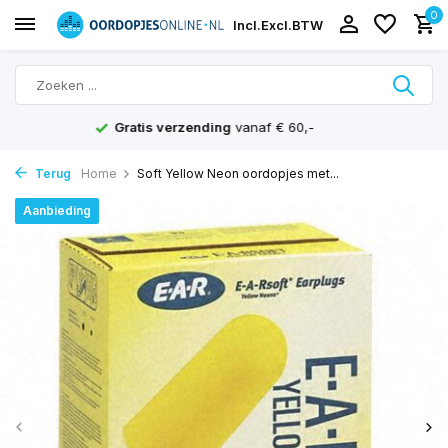
0
Incl.
Excl.
BTW
Scherpe prijzen
en achteraf betalen mogelijk
Terug
Home
Soft Yellow Neon oordopjes met...
Aanbieding