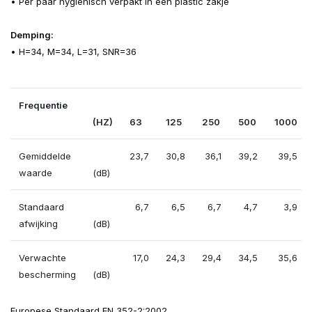
• Per paar hygiënisch verpakt in een plastic zakje
Demping:
• H=34, M=34, L=31, SNR=36
Frequentie
(HZ)
63
125
250
500
1000
Gemiddelde
23,7
30,8
36,1
39,2
39,5
waarde
(dB)
Standaard
6,7
6,5
6,7
4,7
3,9
afwijking
(dB)
Verwachte
17,0
24,3
29,4
34,5
35,6
bescherming
(dB)
Europese Standaard EN 352-2:2002