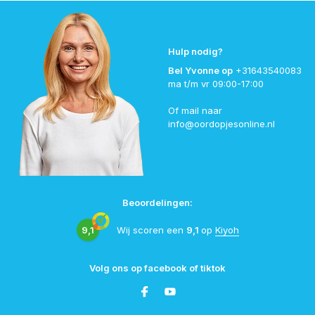
Hulp nodig?
Bel Yvonne op
+31643540083
ma t/m vr 09:00-17:00
Of mail naar
info@oordopjesonline.nl
Beoordelingen:
9,1
Wij scoren een
9,1
op
Kiyoh
Volg ons op facebook of tiktok