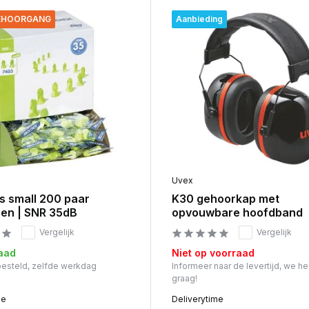
GEHOORGANG
Aanbieding
Uvex
s small 200 paar
K30 gehoorkap met
en | SNR 35dB
opvouwbare hoofdband
Vergelijk
Vergelijk
aad
Niet op voorraad
 besteld, zelfde werkdag
Informeer naar de levertijd, we he
graag!
me
Deliverytime