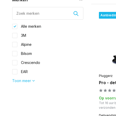
Aanbiedi
Alle merken
3M
Alpine
Bilsom
Crescendo
EAR
Pluggerz
Toon meer
Pro - de
Op voorr
Tot 16 uur
verzonden
Deliveryti