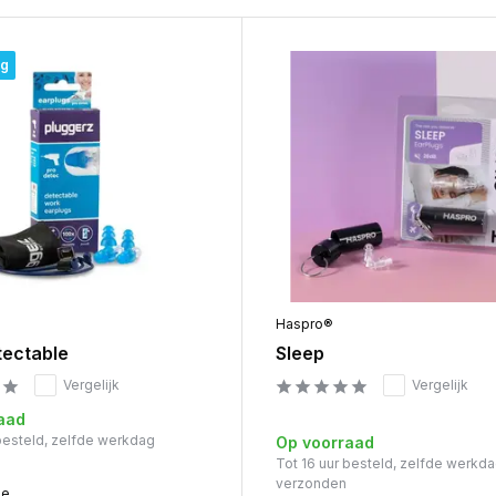
ng
Haspro®
tectable
Sleep
Vergelijk
Vergelijk
aad
 besteld, zelfde werkdag
Op voorraad
Tot 16 uur besteld, zelfde werkd
verzonden
me