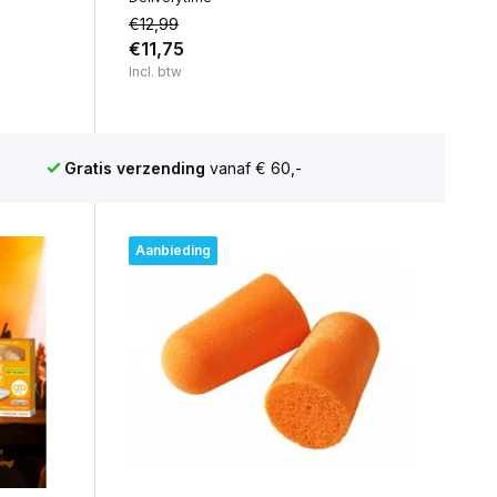
€12,99
€11,75
Incl. btw
Scherpe prijzen
en achteraf betalen mogelijk
Aanbieding