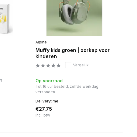
Alpine
Muffy kids groen | oorkap voor
kinderen
Vergelijk
ag
Op voorraad
Tot 16 uur besteld, zelfde werkdag
verzonden
Deliverytime
€27,75
Incl. btw