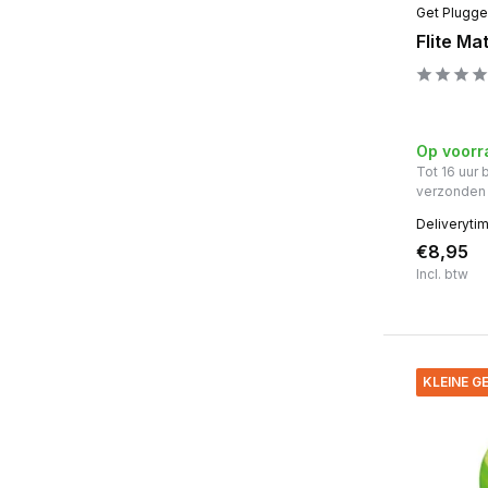
Get Plugg
Flite Ma
Op voorr
Tot 16 uur
verzonden
Deliveryti
€8,95
Incl. btw
KLEINE 