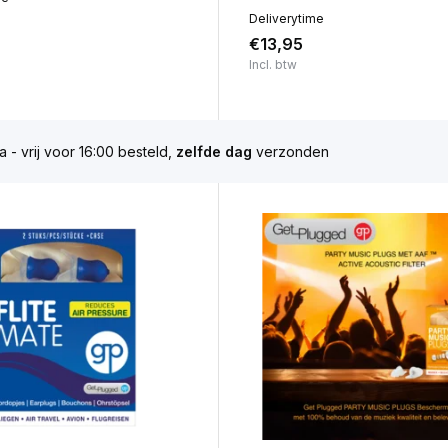
Deliverytime
€13,95
Incl. btw
Gratis verzending
vanaf € 60,-