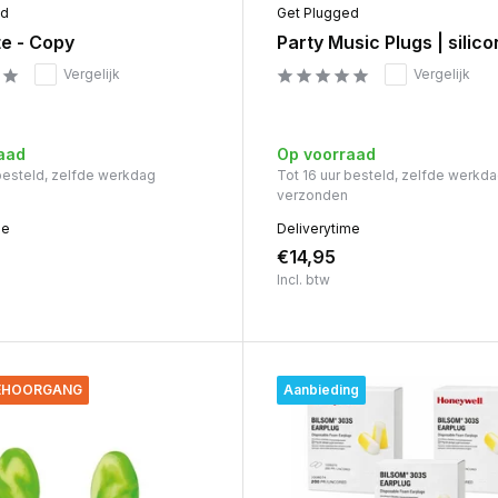
ed
Get Plugged
te - Copy
Party Music Plugs | silico
Vergelijk
Vergelijk
aad
Op voorraad
 besteld, zelfde werkdag
Tot 16 uur besteld, zelfde werkd
verzonden
me
Deliverytime
€14,95
Incl. btw
GEHOORGANG
Aanbieding