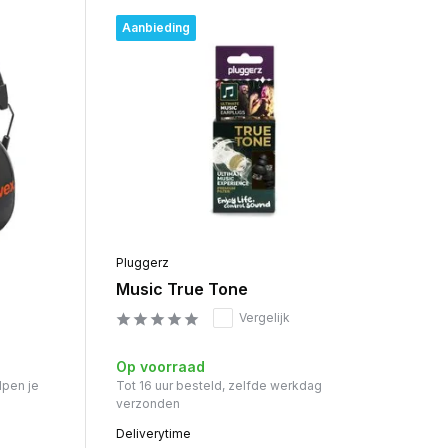
Aanbieding
Pluggerz
Music True Tone
Vergelijk
Op voorraad
lpen je
Tot 16 uur besteld, zelfde werkdag
verzonden
Deliverytime