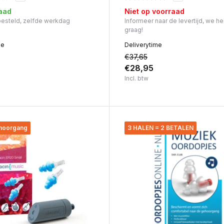
aad
Niet op voorraad
 besteld, zelfde werkdag
Informeer naar de levertijd, we he
graag!
me
Deliverytime
€37,65
€28,95
Incl. btw
ehoorgang
3 HALEN = 2 BETALEN