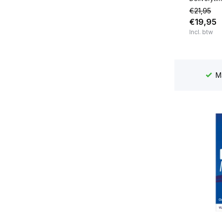
€21,95
€19,95
Incl. btw
Ma - vrij voor 16:00 besteld,
zelfde dag
verzonden