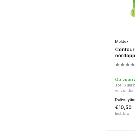
Moldex
Contour
oordopp
Op voorr
Tot 16 uur
verzonden
Deliveryti
€10,50
Incl. btw