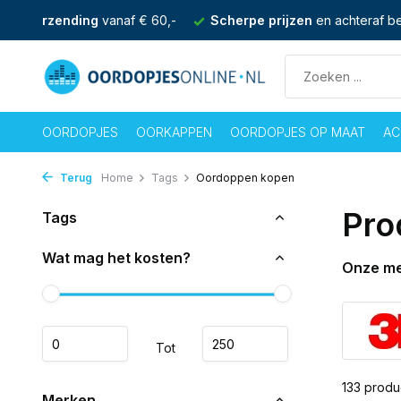
atis verzending
vanaf € 60,-
Scherpe prijzen
en achteraf be
OORDOPJES
OORKAPPEN
OORDOPJES OP MAAT
AC
Terug
Home
Tags
Oordoppen kopen
Pro
Tags
Wat mag het kosten?
Onze m
Tot
133 produ
Merken