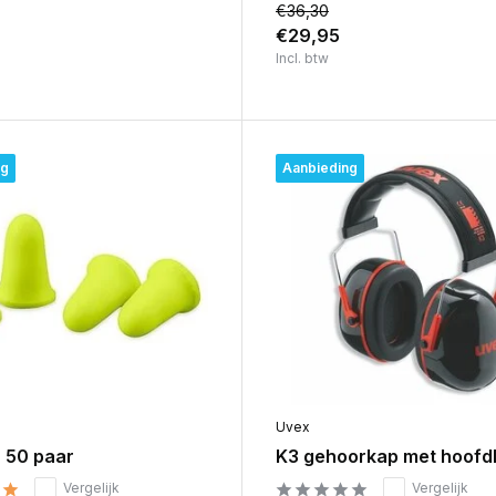
€36,30
€29,95
Incl. btw
ng
Aanbieding
Uvex
| 50 paar
K3 gehoorkap met hoof
Vergelijk
Vergelijk