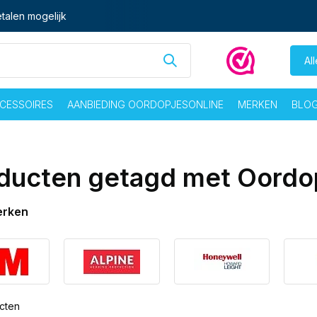
talen mogelijk
Al
CESSOIRES
AANBIEDING OORDOPJESONLINE
MERKEN
BLO
ducten getagd met Oordo
erken
cten