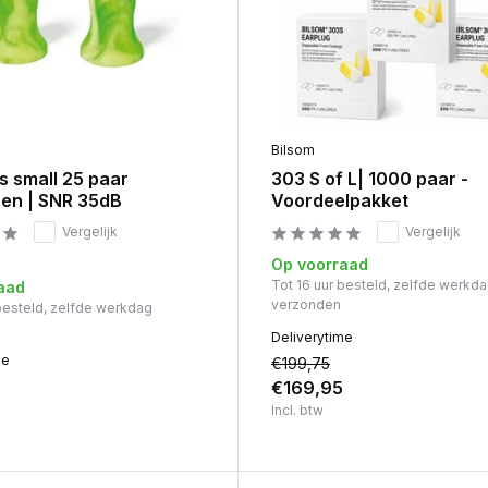
Bilsom
s small 25 paar
303 S of L| 1000 paar -
en | SNR 35dB
Voordeelpakket
Vergelijk
Vergelijk
Op voorraad
Tot 16 uur besteld, zelfde werkd
aad
verzonden
 besteld, zelfde werkdag
Deliverytime
me
€199,75
€169,95
Incl. btw