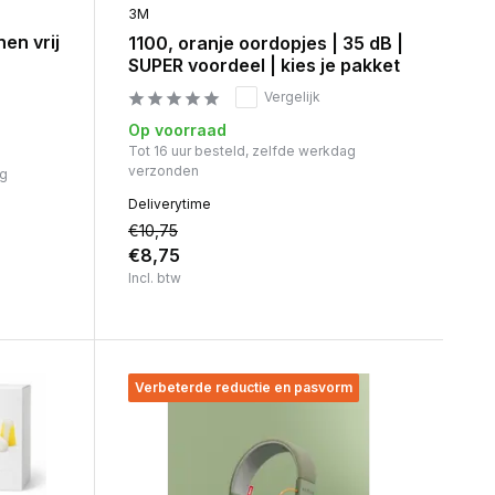
3M
nen vrij
1100, oranje oordopjes | 35 dB |
SUPER voordeel | kies je pakket
Vergelijk
Op voorraad
Tot 16 uur besteld, zelfde werkdag
verzonden
ag
Deliverytime
€10,75
€8,75
Incl. btw
Verbeterde reductie en pasvorm