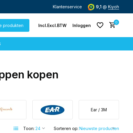
Klantenservice
9,1
@
Kiyoh
0
le produkten
Incl.
Excl.
BTW
Inloggen
G
ppen kopen
Account aanmaken
Account aanmaken
Ear / 3M
Toon:
Sorteren op: