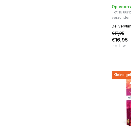
Op voorr
Tot 16 uur
verzonden
Deliveryti
€17,95
€16,95
Incl. btw
Kleine g