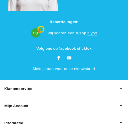
Beoordelingen:
9,1
Wij scoren een
9,1
op
Kiyoh
Volg ons op facebook of tiktok
Meld je aan voor onze nieuwsbrief
Klantenservice
Mijn Account
Informatie