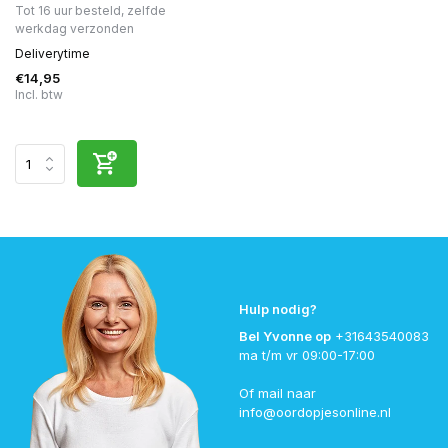
Tot 16 uur besteld, zelfde
werkdag verzonden
Deliverytime
€14,95
Incl. btw
Hulp nodig?
Bel Yvonne op
+31643540083
ma t/m vr 09:00-17:00
Of mail naar
info@oordopjesonline.nl