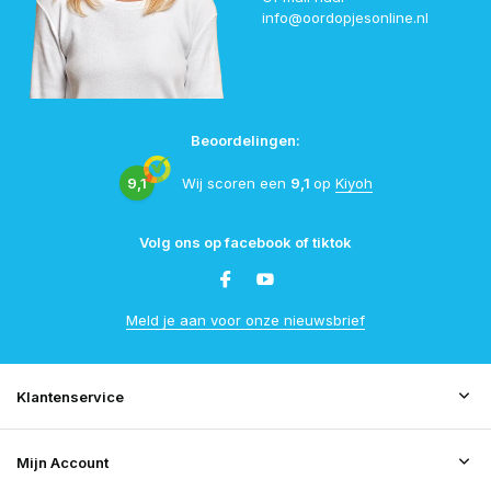
info@oordopjesonline.nl
Beoordelingen:
9,1
Wij scoren een
9,1
op
Kiyoh
Volg ons op facebook of tiktok
Meld je aan voor onze nieuwsbrief
Klantenservice
Mijn Account