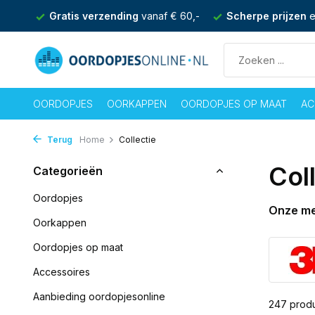
 60,-
Scherpe prijzen
en achteraf betalen mogelijk
Ma -
OORDOPJES
OORKAPPEN
OORDOPJES OP MAAT
AC
Terug
Home
Collectie
Col
Categorieën
Oordopjes
Onze m
Oorkappen
Oordopjes op maat
Accessoires
Aanbieding oordopjesonline
247 prod