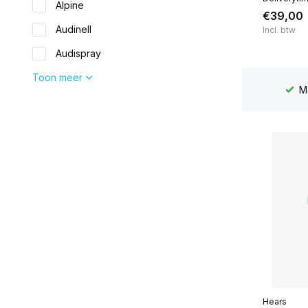
Alpine
€39,00
Audinell
Incl. btw
Audispray
Toon meer
Scherpe prijzen
en achteraf betalen mogelijk
Ma
Hears