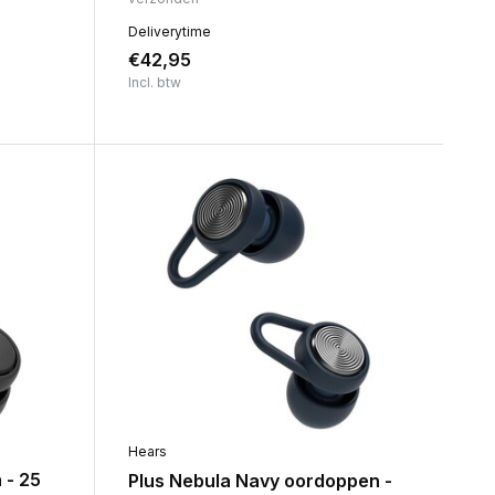
Deliverytime
€42,95
Incl. btw
Hears
 - 25
Plus Nebula Navy oordoppen -