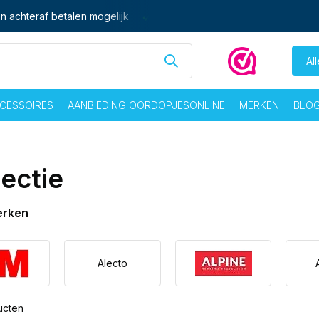
 vrij voor 16:00 besteld,
zelfde dag
verzonden
Gratis verze
Al
CESSOIRES
AANBIEDING OORDOPJESONLINE
MERKEN
BLO
lectie
erken
Alecto
ucten