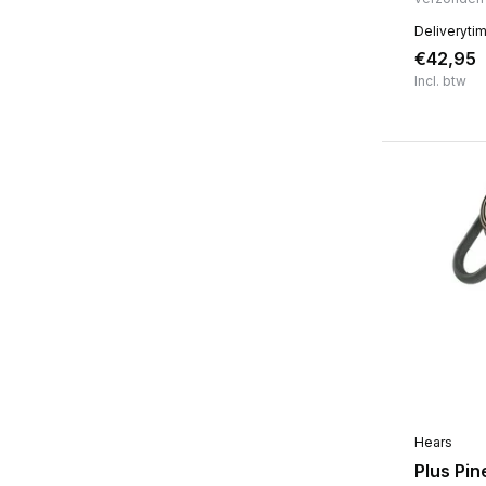
Deliveryti
€42,95
Incl. btw
Hears
Plus Pi