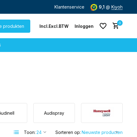
nding
vanaf € 60,-
Klantenservice
9,1
@
Kiyoh
0
le produkten
Incl.
Excl.
BTW
Inloggen
G
Account aanmaken
Account aanmaken
Audinell
Audispray
Toon:
Sorteren op: