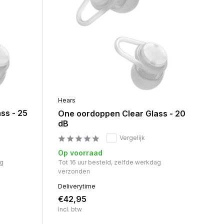
Hears
ss - 25
One oordoppen Clear Glass - 20
dB
Vergelijk
Op voorraad
ag
Tot 16 uur besteld, zelfde werkdag
verzonden
Deliverytime
€42,95
Incl. btw