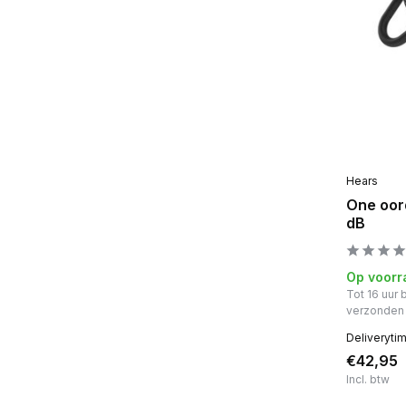
Hears
One oord
dB
Op voorr
Tot 16 uur
verzonden
Deliveryti
€42,95
Incl. btw