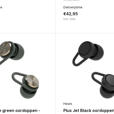
me
Deliverytime
€42,95
Incl. btw
Hears
ne green oordoppen -
Plus Jet Black oordoppen