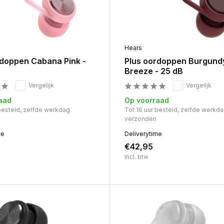
Hears
rdoppen Cabana Pink -
Plus oordoppen Burgund
Breeze - 25 dB
Vergelijk
Vergelijk
aad
Op voorraad
 besteld, zelfde werkdag
Tot 16 uur besteld, zelfde werkd
verzonden
me
Deliverytime
€42,95
Incl. btw