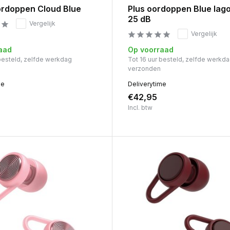
ordoppen Cloud Blue
Plus oordoppen Blue lago
25 dB
Vergelijk
Vergelijk
aad
Op voorraad
 besteld, zelfde werkdag
Tot 16 uur besteld, zelfde werkd
verzonden
me
Deliverytime
€42,95
Incl. btw