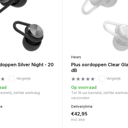
Hears
oppen Silver Night - 20
Plus oordoppen Clear Gla
dB
Vergelijk
Vergelijk
aad
Op voorraad
 besteld, zelfde werkdag
Tot 16 uur besteld, zelfde werkd
verzonden
me
Deliverytime
€42,95
Incl. btw