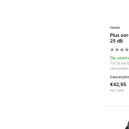
Hears
Plus oo
25 dB
Op voorr
Tot 16 uur
verzonden
Deliveryti
€42,95
Incl. btw