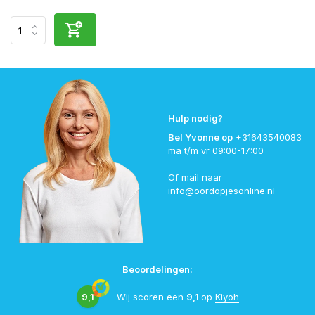
Hulp nodig?
Bel Yvonne op
+31643540083
ma t/m vr 09:00-17:00
Of mail naar
info@oordopjesonline.nl
Beoordelingen:
9,1
Wij scoren een
9,1
op
Kiyoh