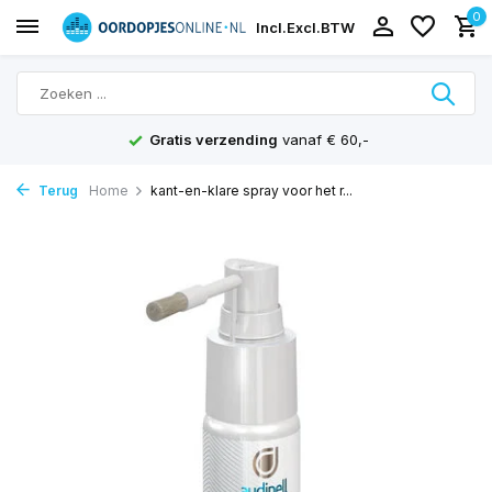
0
Incl.
Excl.
BTW
Gratis verzending
vanaf € 60,-
Terug
Home
kant-en-klare spray voor het r...