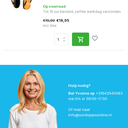
Op voorraad
Tot 16 uur besteld, zelfde werkdag verzonden
€19,99
€18,95
Incl. btw
Hulp nodig?
Bel Yvonne op
+31643540083
ma t/m vr 09:00-17:00
Of mail naar
info@oordopjesonline.nl