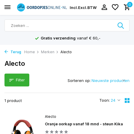
0
Incl.
Excl.
BTW
Gratis verzending
vanaf € 60,-
Terug
Home
Merken
Alecto
Alecto
Filter
Sorteren op:
Toon:
1 product
Alecto
Oranje oorkap vanaf 18 mnd - steun Kika