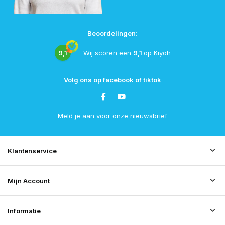
Beoordelingen:
9,1
Wij scoren een
9,1
op
Kiyoh
Volg ons op facebook of tiktok
Meld je aan voor onze nieuwsbrief
Klantenservice
Mijn Account
Informatie