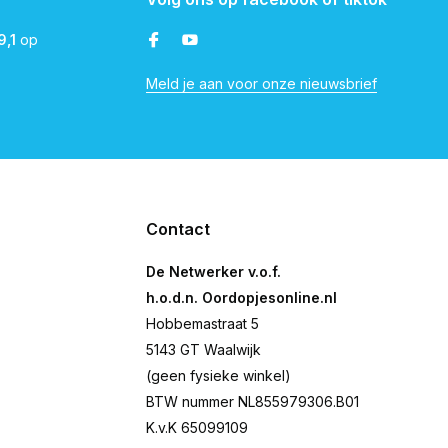
9,1
op
Meld je aan voor onze nieuwsbrief
Contact
De Netwerker v.o.f.
h.o.d.n. Oordopjesonline.nl
Hobbemastraat 5
5143 GT Waalwijk
(geen fysieke winkel)
BTW nummer NL855979306.B01
K.v.K 65099109