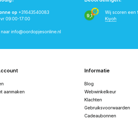
vonne op
+31643540083
Wij scoren een
9,1
 vr 09:00-17:00
Kiyoh
l naar
info@oordopjesonline.nl
Account
Informatie
en
Blog
nt aanmaken
Webwinkelkeur
Klachten
Gebruiksvoorwaarden
Cadeaubonnen