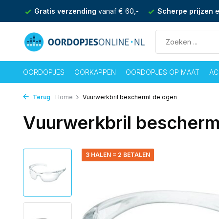
nden
Gratis verzending
vanaf € 60,-
Scherpe prijzen
e
OORDOPJES
OORKAPPEN
OORDOPJES OP MAAT
AC
Terug
Home
Vuurwerkbril beschermt de ogen
Vuurwerkbril bescherm
3 HALEN = 2 BETALEN