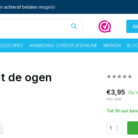
n achteraf betalen mogelijk
Ma - vrij voor 16:00 besteld,
zelf
Al
CESSOIRES
AANBIEDING OORDOPJESONLINE
MERKEN
BLO
t de ogen
€3,95
Op v
Incl. btw
Tot 16 uur be