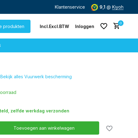
de dag
verzonden
Gratis verzending
Klantenservice
vanaf € 60,-
9,1
@
Kiyoh
0
le produkten
Incl.
Excl.
BTW
Inloggen
G
Bekijk alles Vuurwerk bescherming
Account aanmaken
Account aanmaken
oorraad
steld, zelfde werkdag verzonden
Toevoegen aan winkelwagen