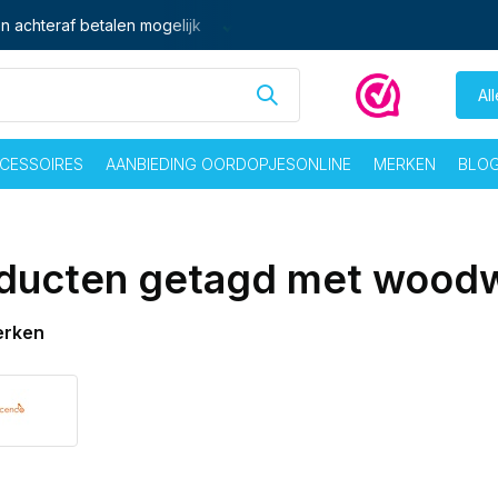
n achteraf betalen mogelijk
Ma - vrij voor 16:00 besteld,
zelf
Al
CESSOIRES
AANBIEDING OORDOPJESONLINE
MERKEN
BLO
ducten getagd met wood
erken