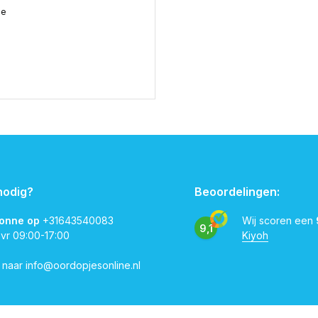
me
nodig?
Beoordelingen:
vonne op
+31643540083
Wij scoren een
9,1
 vr 09:00-17:00
Kiyoh
l naar
info@oordopjesonline.nl