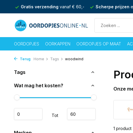
nden
Gratis verzending
vanaf € 60,-
Scherpe prijzen
e
OORDOPJES
OORKAPPEN
OORDOPJES OP MAAT
AC
Terug
Home
Tags
woodwind
Pro
Tags
Wat mag het kosten?
Onze m
Tot
1 product
Merken