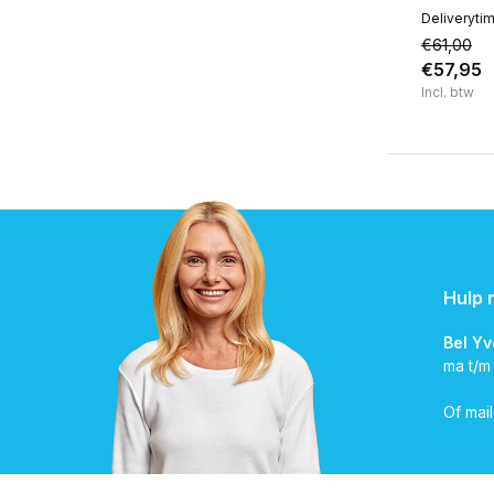
Deliveryti
€61,00
€57,95
Incl. btw
Hulp 
Bel Y
ma t/m
Of mai