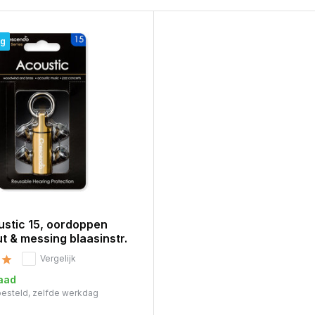
ng
ustic 15, oordoppen
t & messing blaasinstr.
Vergelijk
aad
 besteld, zelfde werkdag