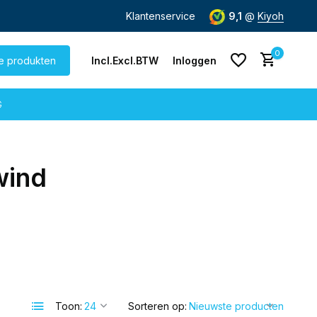
de dag
verzonden
Gratis verzending
Klantenservice
vanaf € 60,-
9,1
@
Kiyoh
0
le produkten
Incl.
Excl.
BTW
Inloggen
G
wind
Account aanmaken
Account aanmaken
Toon:
Sorteren op: