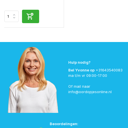
Hulp nodig?
Bel Yvonne op
+31643540083
ma t/m vr 09:00-17:00
Of mail naar
info@oordopjesonline.nl
Beoordelingen: