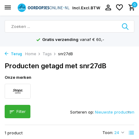
0
Incl.
Excl.
BTW
Gratis verzending
vanaf € 60,-
Terug
Home
Tags
snr27dB
Producten getagd met snr27dB
Onze merken
Filter
Sorteren op:
Toon:
1 product