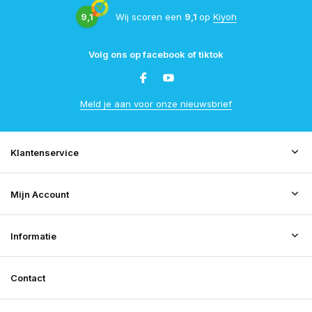
9,1
Wij scoren een
9,1
op
Kiyoh
Volg ons op facebook of tiktok
Meld je aan voor onze nieuwsbrief
Klantenservice
Mijn Account
Informatie
Contact