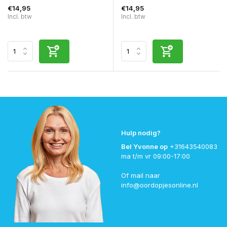
€14,95
€14,95
Incl. btw
Incl. btw
Hulp nodig?
Bel Yvonne op
+31643540083
ma t/m vr 09:00-17:00
Of mail naar
info@oordopjesonline.nl