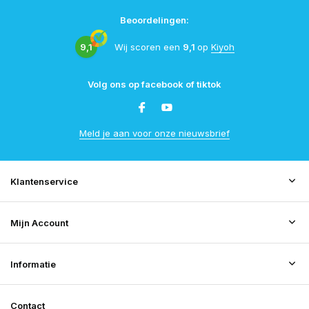
Beoordelingen:
9,1
Wij scoren een
9,1
op
Kiyoh
Volg ons op facebook of tiktok
Meld je aan voor onze nieuwsbrief
Klantenservice
Mijn Account
Informatie
Contact