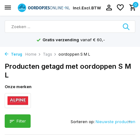
0
Incl.
Excl.
BTW
Gratis verzending
vanaf € 60,-
Terug
Home
Tags
oordoppen S M L
Producten getagd met oordoppen S M
L
Onze merken
Filter
Sorteren op: