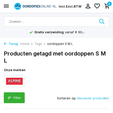
0
Incl.
Excl.
BTW
Gratis verzending
vanaf € 60,-
Terug
Home
Tags
oordoppen S M L
Producten getagd met oordoppen S M
L
Onze merken
Filter
Sorteren op: