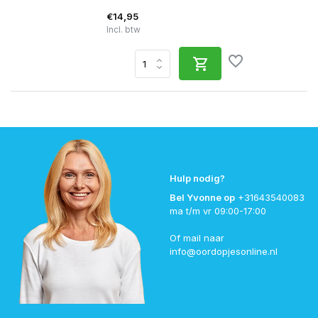
€14,95
Incl. btw
Hulp nodig?
Bel Yvonne op
+31643540083
ma t/m vr 09:00-17:00
Of mail naar
info@oordopjesonline.nl