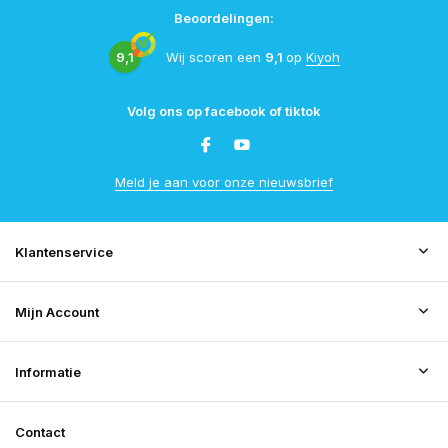
Beoordelingen:
9,1
Wij scoren een
9,1
op
Kiyoh
Volg ons op facebook of tiktok
Meld je aan voor onze nieuwsbrief
Klantenservice
Mijn Account
Informatie
Contact