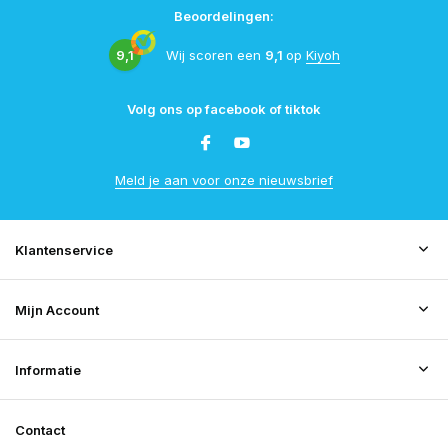
Beoordelingen:
9,1
Wij scoren een
9,1
op
Kiyoh
Volg ons op facebook of tiktok
Meld je aan voor onze nieuwsbrief
Klantenservice
Mijn Account
Informatie
Contact