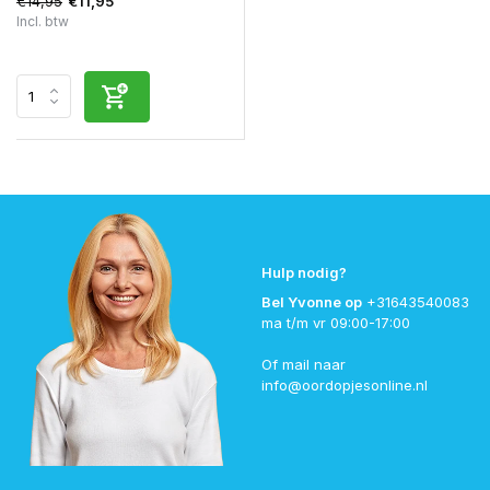
€14,95
€11,95
Incl. btw
Hulp nodig?
Bel Yvonne op
+31643540083
ma t/m vr 09:00-17:00
Of mail naar
info@oordopjesonline.nl