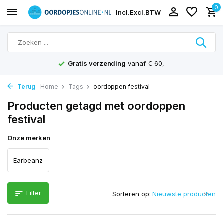
0
Incl.
Excl.
BTW
Gratis verzending
vanaf € 60,-
Terug
Home
Tags
oordoppen festival
Producten getagd met oordoppen
festival
Onze merken
Earbeanz
Filter
Sorteren op: