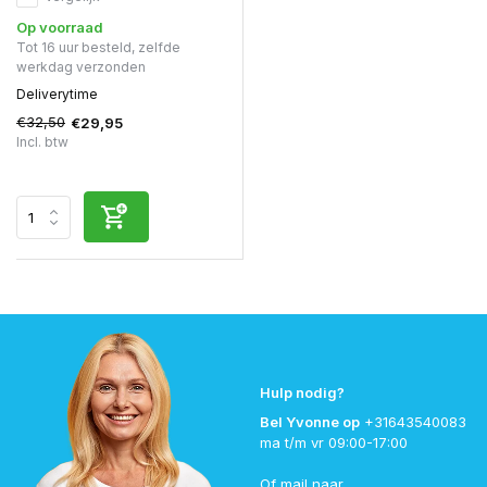
Op voorraad
Tot 16 uur besteld, zelfde
werkdag verzonden
Deliverytime
€32,50
€29,95
Incl. btw
Hulp nodig?
Bel Yvonne op
+31643540083
ma t/m vr 09:00-17:00
Of mail naar