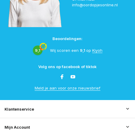
info@oordopjesonline.nl
Beoordelingen:
9,1
Wij scoren een
9,1
op
Kiyoh
Volg ons op facebook of tiktok
Meld je aan voor onze nieuwsbrief
Klantenservice
Mijn Account