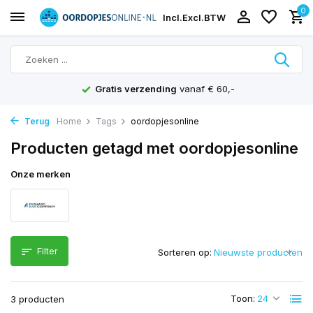
0
Incl.
Excl.
BTW
Gratis verzending
vanaf € 60,-
Terug
Home
Tags
oordopjesonline
Producten getagd met oordopjesonline
Onze merken
Filter
Sorteren op:
Toon:
3 producten