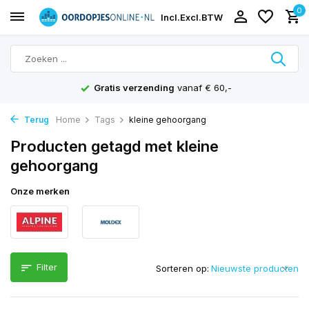
0
Incl.
Excl.
BTW
Gratis verzending
vanaf € 60,-
Terug
Home
Tags
kleine gehoorgang
Producten getagd met kleine
gehoorgang
Onze merken
Filter
Sorteren op: