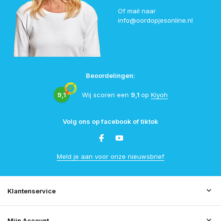
Of mail naar
info@oordopjesonline.nl
Beoordelingen:
9,1
Wij scoren een
9,1
op
Kiyoh
Volg ons op facebook of tiktok
Meld je aan voor onze nieuwsbrief
Klantenservice
Mijn Account