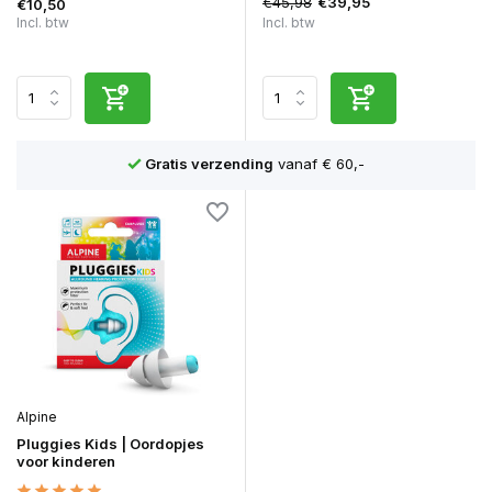
€45,98
€39,95
€10,50
Incl. btw
Incl. btw
n
Gratis verzending
vanaf € 60,-
Alpine
Pluggies Kids | Oordopjes
voor kinderen