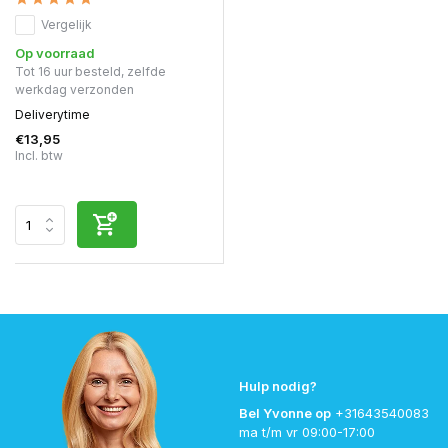
Vergelijk
Op voorraad
Tot 16 uur besteld, zelfde
werkdag verzonden
Deliverytime
€13,95
Incl. btw
Hulp nodig?
Bel Yvonne op
+31643540083
ma t/m vr 09:00-17:00