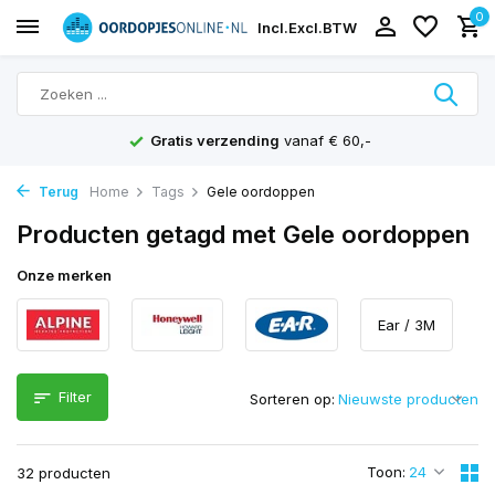
0
Incl.
Excl.
BTW
Gratis verzending
vanaf € 60,-
Terug
Home
Tags
Gele oordoppen
Producten getagd met Gele oordoppen
Onze merken
Ear / 3M
Filter
Sorteren op:
Toon:
32 producten