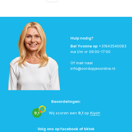
Hulp nodig?
Bel Yvonne op
+31643540083
ma t/m vr 09:00-17:00
Of mail naar
info@oordopjesonline.nl
Beoordelingen:
9,1
Wij scoren een
9,1
op
Kiyoh
Volg ons op facebook of tiktok