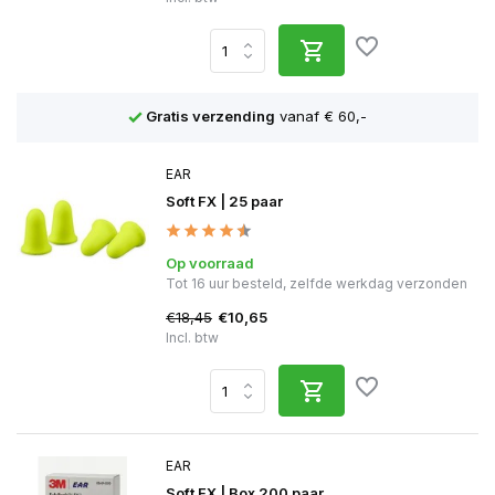
n
Gratis verzending
vanaf € 60,-
EAR
Soft FX | 25 paar
Op voorraad
Tot 16 uur besteld, zelfde werkdag verzonden
€18,45
€10,65
Incl. btw
EAR
Soft FX | Box 200 paar