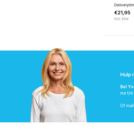
Deliveryti
€21,95
Incl. btw
Hulp 
Bel Y
ma t/m
Of mai