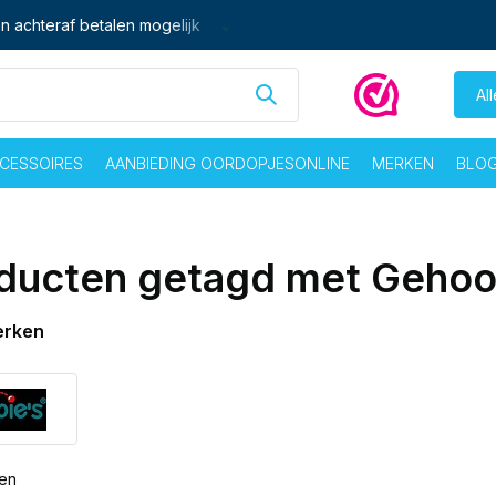
n achteraf betalen mogelijk
Ma - vrij voor 16:00 besteld,
zelf
Al
CESSOIRES
AANBIEDING OORDOPJESONLINE
MERKEN
BLO
ducten getagd met Gehoo
erken
ten