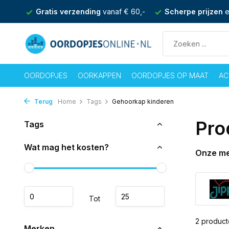
nden
Gratis verzending
vanaf € 60,-
Scherpe prijzen
e
OORDOPJES
OORKAPPEN
OORDOPJES OP MAAT
AC
Terug
Home
Tags
Gehoorkap kinderen
Pro
Tags
Wat mag het kosten?
Onze m
Tot
2 produc
Merken