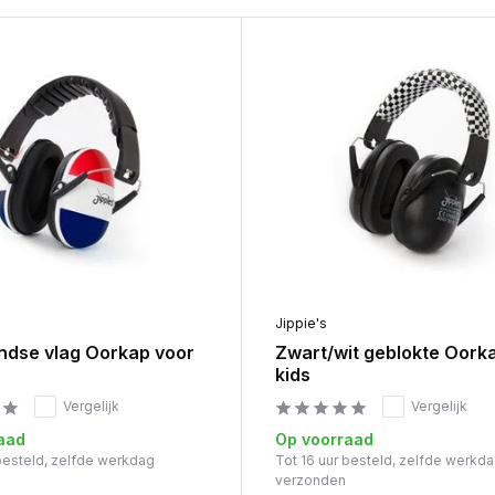
Jippie's
ndse vlag Oorkap voor
Zwart/wit geblokte Oork
kids
Vergelijk
Vergelijk
aad
Op voorraad
 besteld, zelfde werkdag
Tot 16 uur besteld, zelfde werkd
verzonden