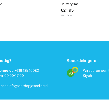
me
Deliverytime
€21,95
Incl. btw
nodig?
Beoordelingen:
vonne op
+31643540083
Wij scoren een
9,1
 vr 09:00-17:00
Kiyoh
l naar
info@oordopjesonline.nl