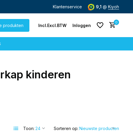
de dag
verzonden
Gratis verzending
Klantenservice
vanaf € 60,-
9,1
@
Kiyoh
0
le produkten
Incl.
Excl.
BTW
Inloggen
G
rkap kinderen
Account aanmaken
Account aanmaken
Toon:
Sorteren op: