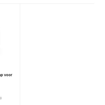
ap voor
ag