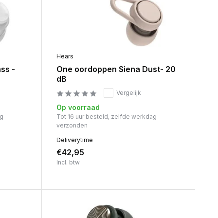
Hears
ss -
One oordoppen Siena Dust- 20
dB
Vergelijk
Op voorraad
ag
Tot 16 uur besteld, zelfde werkdag
verzonden
Deliverytime
€42,95
Incl. btw