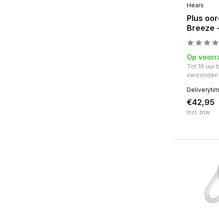
Hears
Plus oo
Breeze 
Op voorr
Tot 16 uur
verzonden
Deliveryti
€42,95
Incl. btw