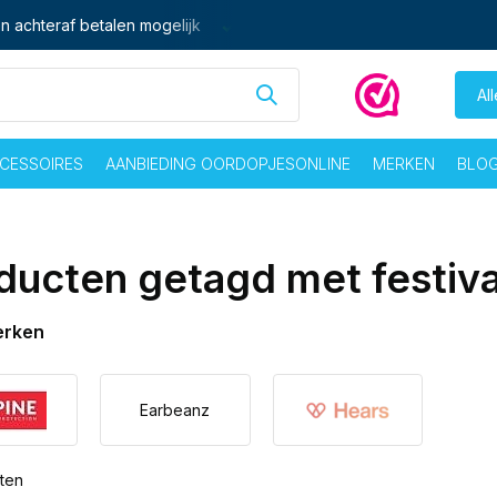
- vrij voor 16:00 besteld,
zelfde dag
verzonden
Gratis verz
Al
CESSOIRES
AANBIEDING OORDOPJESONLINE
MERKEN
BLO
ducten getagd met festiv
erken
Earbeanz
ten