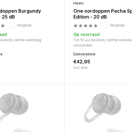
Hears
rdoppen Burgundy
One oordoppen Pacha Sp
- 25 dB
Edition - 20 dB
Vergelijk
Vergelijk
aad
Op voorraad
 besteld, zelfde werkdag
Tot 16 uur besteld, zelfde werkd
verzonden
me
Deliverytime
€42,95
Incl. btw