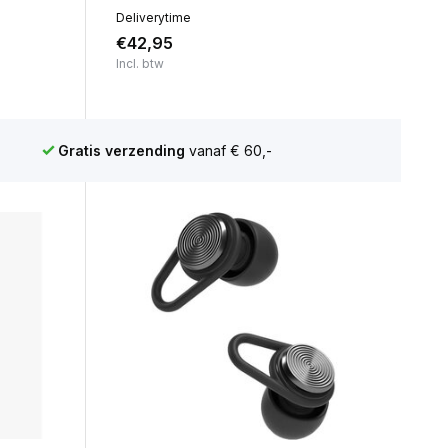
Deliverytime
€42,95
Incl. btw
zending
vanaf € 60,-
Scherpe prijze