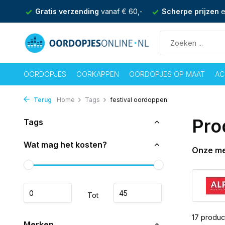
€ 60,-
Scherpe prijzen
en achteraf betalen mogelijk
Ma 
OORDOPJES
OORKAPPEN
OORDOPJES OP MAAT
AC
Terug
Home
Tags
festival oordoppen
Pro
Tags
Wat mag het kosten?
Onze m
Tot
17 produc
Merken