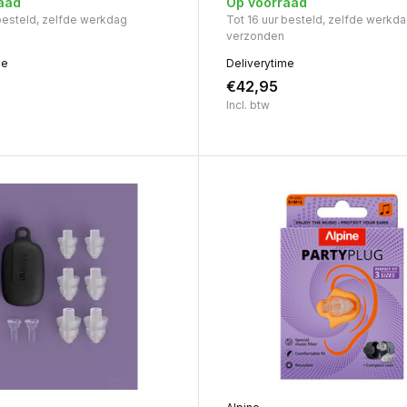
aad
Op voorraad
 besteld, zelfde werkdag
Tot 16 uur besteld, zelfde werkd
verzonden
me
Deliverytime
€42,95
Incl. btw