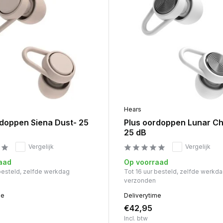
Hears
rdoppen Siena Dust- 25
Plus oordoppen Lunar C
25 dB
Vergelijk
Vergelijk
aad
Op voorraad
 besteld, zelfde werkdag
Tot 16 uur besteld, zelfde werkd
verzonden
me
Deliverytime
€42,95
Incl. btw