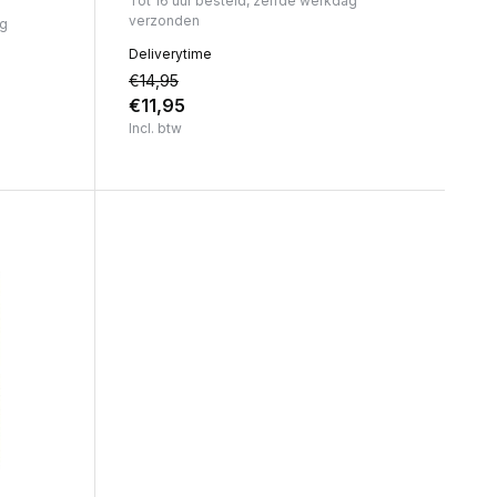
Tot 16 uur besteld, zelfde werkdag
verzonden
ag
Deliverytime
€14,95
€11,95
Incl. btw