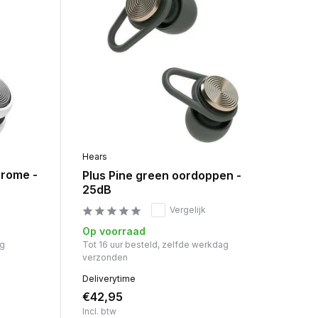
Hears
hrome -
Plus Pine green oordoppen -
25dB
Vergelijk
Op voorraad
ag
Tot 16 uur besteld, zelfde werkdag
verzonden
Deliverytime
€42,95
Incl. btw