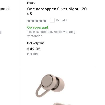
Hears
ecial
One oordoppen Silver Night - 20
dB
Vergelijk
Op voorraad
ag
Tot 16 uur besteld, zelfde werkdag
verzonden
Deliverytime
€42,95
Incl. btw