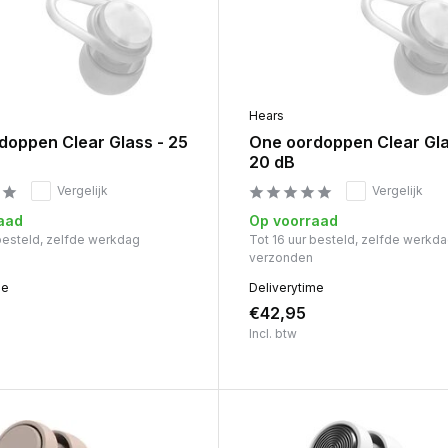
Hears
doppen Clear Glass - 25
One oordoppen Clear Gla
20 dB
Vergelijk
Vergelijk
aad
Op voorraad
 besteld, zelfde werkdag
Tot 16 uur besteld, zelfde werkd
verzonden
me
Deliverytime
€42,95
Incl. btw