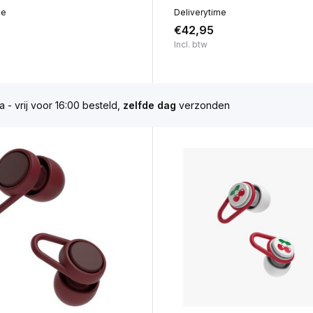
me
Deliverytime
€42,95
Incl. btw
esteld,
zelfde dag
verzonden
Gratis ver