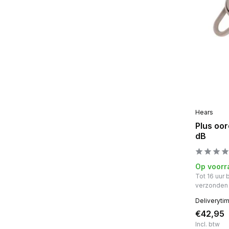
Hears
Plus oo
dB
Op voorr
Tot 16 uur
verzonden
Deliveryti
€42,95
Incl. btw