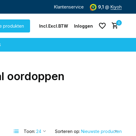
ending
vanaf € 60,-
Klantenservice
9,1
@
Kiyoh
0
le produkten
Incl.
Excl.
BTW
Inloggen
G
al oordoppen
Account aanmaken
Account aanmaken
Toon:
Sorteren op: