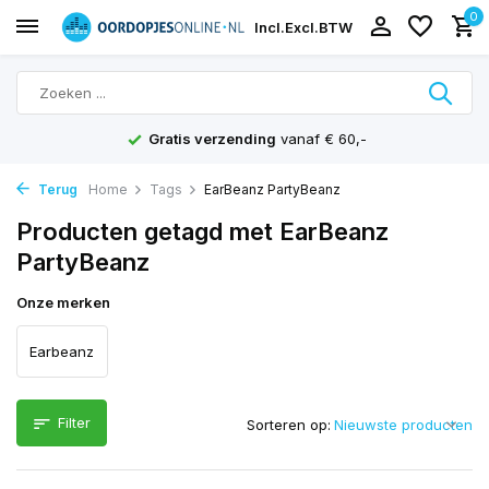
0
Incl.
Excl.
BTW
Gratis verzending
vanaf € 60,-
Terug
Home
Tags
EarBeanz PartyBeanz
Producten getagd met EarBeanz
PartyBeanz
Onze merken
Earbeanz
Filter
Sorteren op: