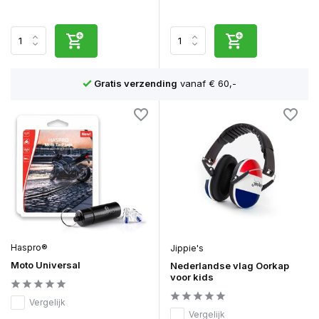
n
Gratis verzending
vanaf € 60,-
Haspro®
Jippie's
Moto Universal
Nederlandse vlag Oorkap
voor kids
Vergelijk
Vergelijk