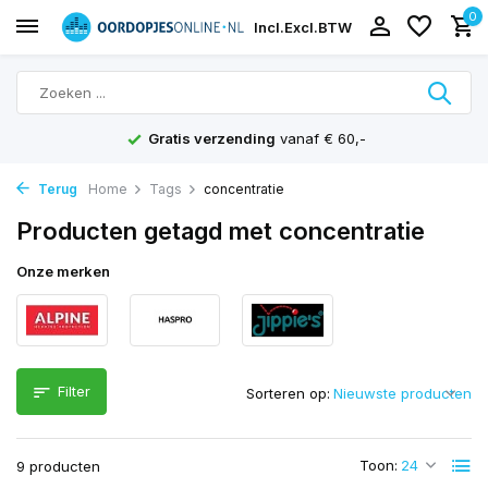
0
Incl.
Excl.
BTW
Gratis verzending
vanaf € 60,-
Terug
Home
Tags
concentratie
Producten getagd met concentratie
Onze merken
Filter
Sorteren op:
Toon:
9 producten