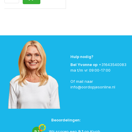
Hulp nodig?
Bel Yvonne op
+31643540083
ma t/m vr 09:00-17:00
Of mail naar
info@oordopjesonline.nl
Beoordelingen:
9,1
Wij scoren een
9,1
op
Kiyoh