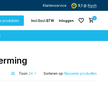
de dag
verzonden
Gratis verzending
Klantenservice
vanaf € 60,-
9,1
@
Kiyoh
0
le produkten
Incl.
Excl.
BTW
Inloggen
G
erming
Account aanmaken
Account aanmaken
Toon:
Sorteren op: