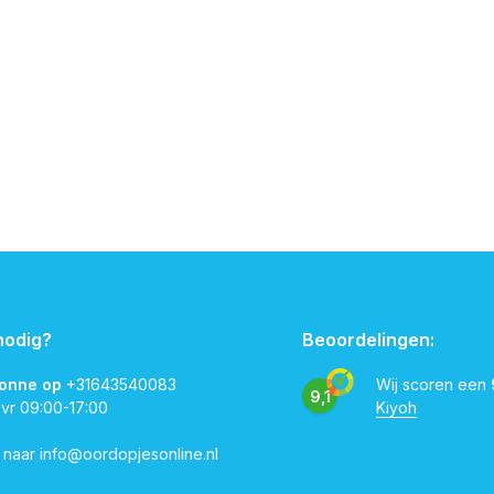
nodig?
Beoordelingen:
vonne op
+31643540083
Wij scoren een
9,1
 vr 09:00-17:00
Kiyoh
l naar
info@oordopjesonline.nl