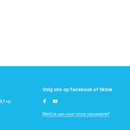
Volg ons op facebook of tiktok
9,1
op
Meld je aan voor onze nieuwsbrief