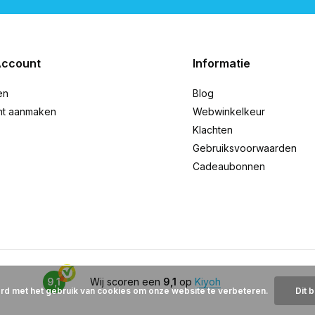
Account
Informatie
en
Blog
nt aanmaken
Webwinkelkeur
Klachten
Gebruiksvoorwaarden
Cadeaubonnen
9,1
Wij scoren een
9,1
op
Kiyoh
ord met het gebruik van cookies om onze website te verbeteren.
Dit 