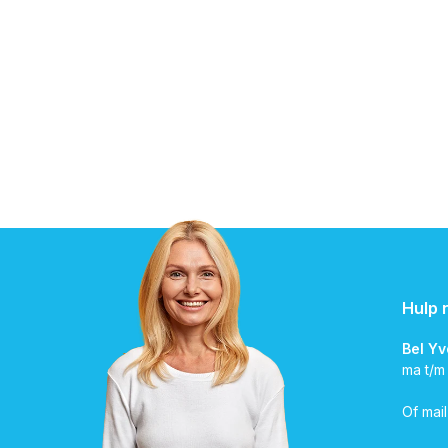
Hulp 
Bel Y
ma t/m
Of mai