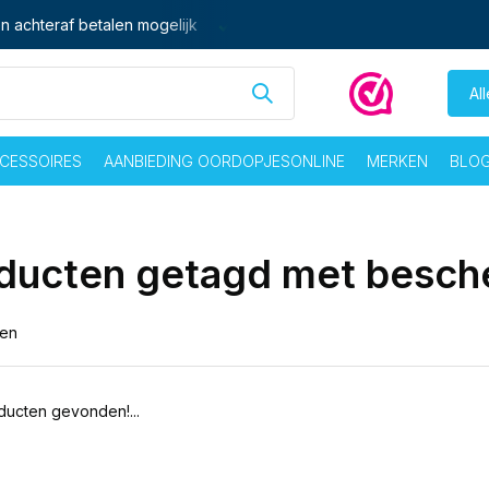
n achteraf betalen mogelijk
Ma - vrij voor 16:00 besteld,
zelf
Al
CESSOIRES
AANBIEDING OORDOPJESONLINE
MERKEN
BLO
ducten getagd met besch
ten
ucten gevonden!...