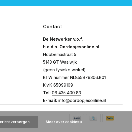
Contact
De Netwerker v.o.f.
h.o.d.n. Oordopjesonline.nl
Hobbemastraat 5
5143 GT Waalwijk
(geen fysieke winkel)
BTW nummer NL855979306.B01
K.v.K 65099109
Tel:
06 435 400 83
E-mail:
info@oordopjesonline.nl
bericht verbergen
Meer over cookies »