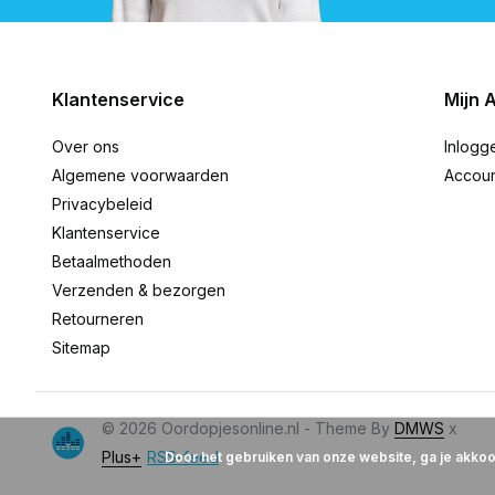
Klantenservice
Mijn 
Over ons
Inlogg
Algemene voorwaarden
Accou
Privacybeleid
Klantenservice
Betaalmethoden
Verzenden & bezorgen
Retourneren
Sitemap
© 2026 Oordopjesonline.nl - Theme By
DMWS
x
Plus+
RSS-feed
Door het gebruiken van onze website, ga je akko