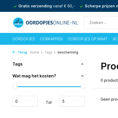
nden
Gratis verzending
vanaf € 60,-
Scherpe prijzen
e
OORDOPJES
OORKAPPEN
OORDOPJES OP MAAT
AC
Terug
Home
Tags
bescherming
Pro
Tags
Wat mag het kosten?
0 produc
Geen prod
Tot