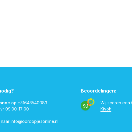
nodig?
Beoordelingen:
vonne op
+31643540083
Wij scoren een
9,1
 vr 09:00-17:00
Kiyoh
l naar
info@oordopjesonline.nl