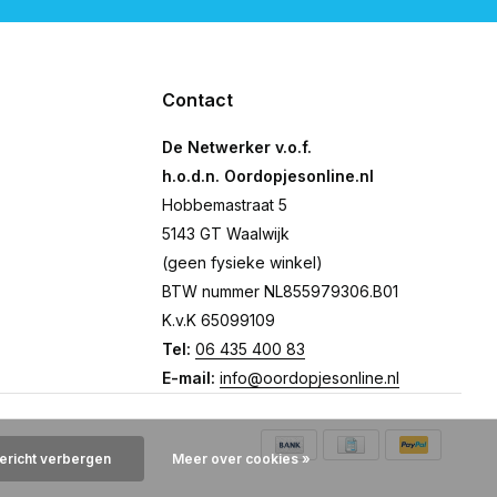
Contact
De Netwerker v.o.f.
h.o.d.n. Oordopjesonline.nl
Hobbemastraat 5
5143 GT Waalwijk
(geen fysieke winkel)
BTW nummer NL855979306.B01
K.v.K 65099109
Tel:
06 435 400 83
E-mail:
info@oordopjesonline.nl
bericht verbergen
Meer over cookies »