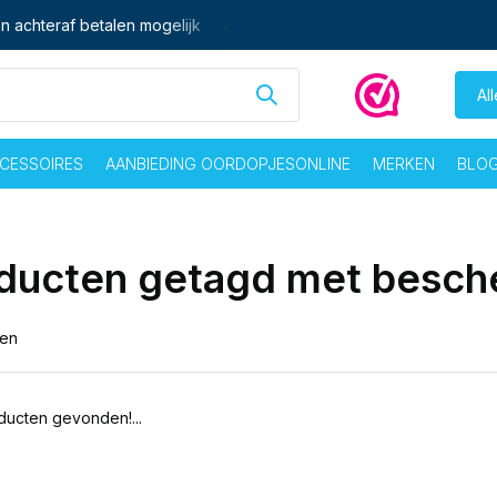
n achteraf betalen mogelijk
Ma - vrij voor 16:00 besteld,
zelf
Al
CESSOIRES
AANBIEDING OORDOPJESONLINE
MERKEN
BLO
ducten getagd met besch
ten
ucten gevonden!...