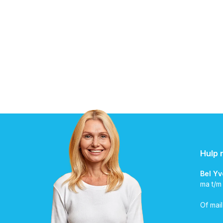
Hulp 
Bel Y
ma t/m
Of mai