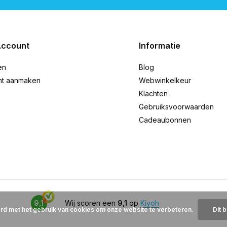
Account
Informatie
en
Blog
nt aanmaken
Webwinkelkeur
Klachten
Gebruiksvoorwaarden
Cadeaubonnen
9,1
Wij scoren een
9,1
op
Kiyoh
ord met het gebruik van cookies om onze website te verbeteren.
Dit 