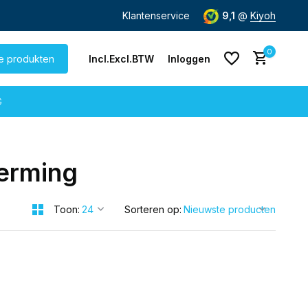
de dag
verzonden
Gratis verzending
Klantenservice
vanaf € 60,-
9,1
@
Kiyoh
0
le produkten
Incl.
Excl.
BTW
Inloggen
G
erming
Account aanmaken
Account aanmaken
Toon:
Sorteren op: