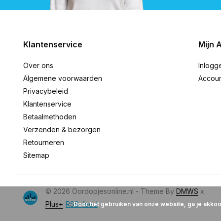
Klantenservice
Mijn 
Over ons
Inlogg
Algemene voorwaarden
Accou
Privacybeleid
Klantenservice
Betaalmethoden
Verzenden & bezorgen
Retourneren
Sitemap
© 2026 Oordopjesonline.nl - Theme By
DMWS
x
Plus+
RSS-feed
Door het gebruiken van onze website, ga je akko