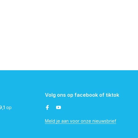
Volg ons op facebook of tiktok
9,1
op
Meld je aan voor onze nieuwsbrief