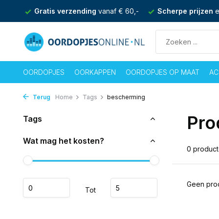
nden
Gratis verzending
vanaf € 60,-
Scherpe prijzen
e
OORDOPJES
OORKAPPEN
OORDOPJES OP MAAT
AC
Terug
Home
Tags
bescherming
Pro
Tags
Wat mag het kosten?
0 produc
Geen prod
Tot