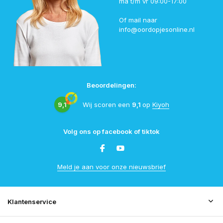
ma t/m vr 09:00-17:00
Of mail naar
info@oordopjesonline.nl
Beoordelingen:
9,1
Wij scoren een
9,1
op
Kiyoh
Volg ons op facebook of tiktok
Meld je aan voor onze nieuwsbrief
Klantenservice