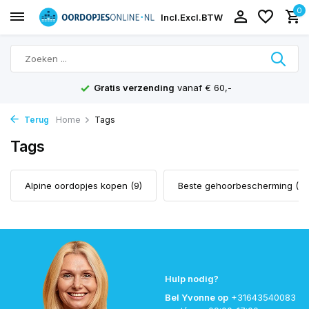
0
Incl.
Excl.
BTW
Gratis verzending
vanaf € 60,-
Terug
Home
Tags
Tags
Alpine oordopjes kopen
(9)
Beste gehoorbescherming
(45
Hulp nodig?
Bel Yvonne op
+31643540083