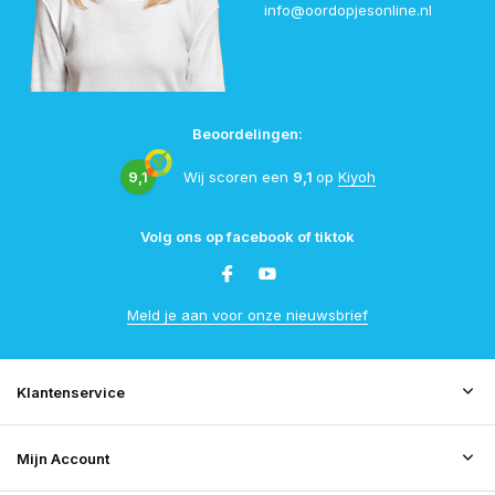
info@oordopjesonline.nl
Beoordelingen:
9,1
Wij scoren een
9,1
op
Kiyoh
Volg ons op facebook of tiktok
Meld je aan voor onze nieuwsbrief
Klantenservice
Mijn Account