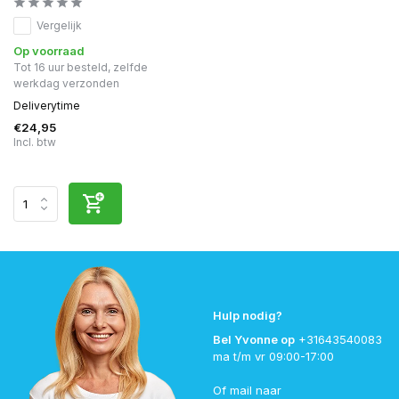
Vergelijk
Op voorraad
Tot 16 uur besteld, zelfde
werkdag verzonden
Deliverytime
€24,95
Incl. btw
Hulp nodig?
Bel Yvonne op
+31643540083
ma t/m vr 09:00-17:00
Of mail naar