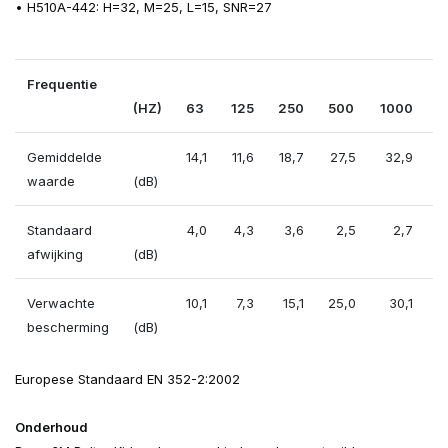
• H510A-442: H=32, M=25, L=15, SNR=27
Frequentie
(HZ)
63
125
250
500
1000
2
Gemiddelde
14,1
11,6
18,7
27,5
32,9
waarde
(dB)
Standaard
4,0
4,3
3,6
2,5
2,7
afwijking
(dB)
Verwachte
10,1
7,3
15,1
25,0
30,1
bescherming
(dB)
Europese Standaard EN 352-2:2002
Onderhoud