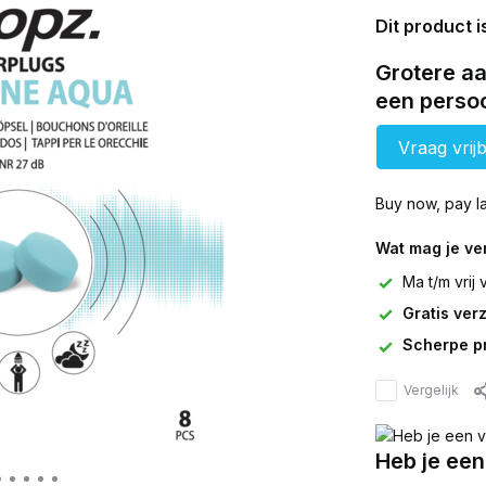
Dit product i
Grotere aa
een persoo
Vraag vrijb
Buy now, pay la
Wat mag je v
Ma t/m vrij
Gratis ver
Scherpe pr
Vergelijk
Heb je een