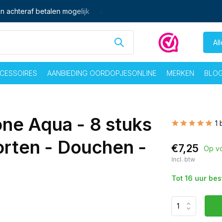
n achteraf betalen mogelijk
Ma - vrij voor 16:00 besteld,
zelf
Al
CESSOIRES
AANBIEDING OORDOPJESONLINE
MERKEN
BLO
ne Aqua - 8 stuks
1 
rten - Douchen -
€7,25
Op v
Incl. btw
Tot 16 uur be