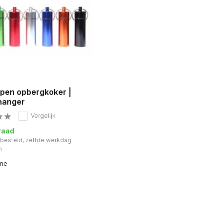
pen opbergkoker |
hanger
Vergelijk
raad
r besteld, zelfde werkdag
n
ime