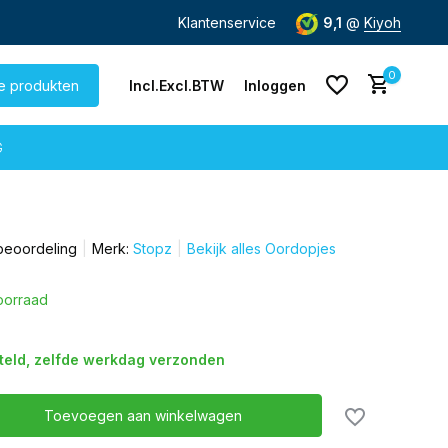
de dag
verzonden
Gratis verzending
Klantenservice
vanaf € 60,-
9,1
@
Kiyoh
0
le produkten
Incl.
Excl.
BTW
Inloggen
G
beoordeling
Merk:
Stopz
Bekijk alles Oordopjes
Account aanmaken
Account aanmaken
oorraad
steld, zelfde werkdag verzonden
Toevoegen aan winkelwagen