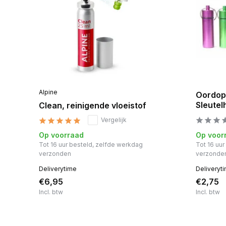
Alpine
Oordop
Sleutel
Clean, reinigende vloeistof
Vergelijk
Op voorraad
Op voor
Tot 16 uur besteld, zelfde werkdag
Tot 16 uu
verzonden
verzonde
Deliverytime
Deliveryt
€6,95
€2,75
Incl. btw
Incl. btw