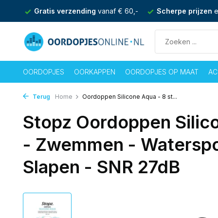
nden
Gratis verzending
vanaf € 60,-
Scherpe prijzen
e
OORDOPJES
OORKAPPEN
OORDOPJES OP MAAT
AC
Terug
Home
Oordoppen Silicone Aqua - 8 st...
Stopz Oordoppen Silico
- Zwemmen - Waterspo
Slapen - SNR 27dB