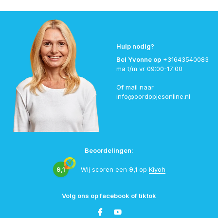
Hulp nodig?
Bel Yvonne op
+31643540083
ma t/m vr 09:00-17:00
Of mail naar
info@oordopjesonline.nl
Beoordelingen:
9,1
Wij scoren een
9,1
op
Kiyoh
Volg ons op facebook of tiktok