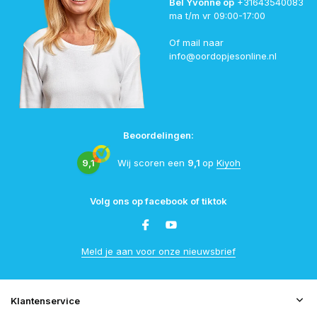
Bel Yvonne op
+31643540083
ma t/m vr 09:00-17:00
Of mail naar
info@oordopjesonline.nl
Beoordelingen:
9,1
Wij scoren een
9,1
op
Kiyoh
Volg ons op facebook of tiktok
Meld je aan voor onze nieuwsbrief
Klantenservice