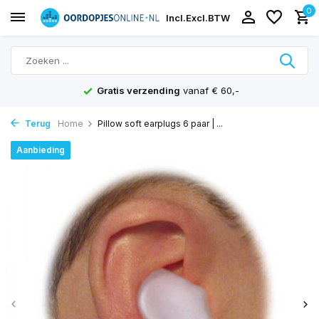
0
Incl.
Excl.
BTW
Gratis verzending
vanaf € 60,-
Terug
Home
Pillow soft earplugs 6 paar | ...
Aanbieding