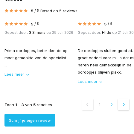
5
/
Based on 5 reviews
5
5
/
5
/
5
5
Gepost door:
G Simons
op 29 Juli 2026
Gepost door:
Hilde
op 21 Juli 2
Prima oordopjes, beter dan de op
De oordopjes sluiten goed af.
maat gemaakte van de specialist
groot nadeel voor mij is dat mi
...
haren heel gemakkelijk in de
oordopjes blijven plakk...
Lees meer
Lees meer
Toon
1
-
3
van
5
reacties
1
2
Schrijf je eigen review